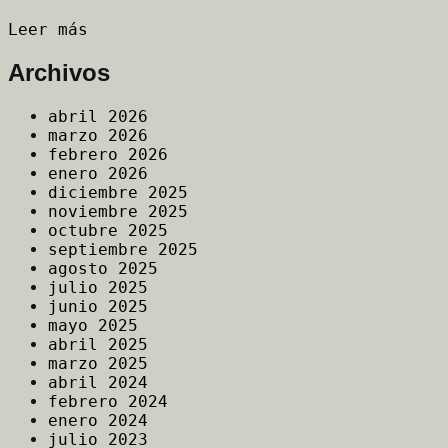
Leer más
Archivos
abril 2026
marzo 2026
febrero 2026
enero 2026
diciembre 2025
noviembre 2025
octubre 2025
septiembre 2025
agosto 2025
julio 2025
junio 2025
mayo 2025
abril 2025
marzo 2025
abril 2024
febrero 2024
enero 2024
julio 2023