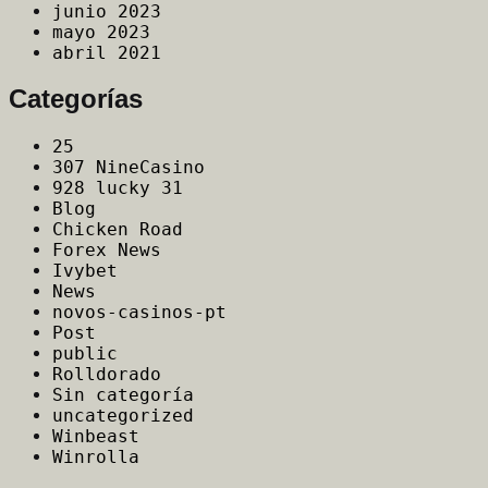
junio 2023
mayo 2023
abril 2021
Categorías
25
307 NineCasino
928 lucky 31
Blog
Chicken Road
Forex News
Ivybet
News
novos-casinos-pt
Post
public
Rolldorado
Sin categoría
uncategorized
Winbeast
Winrolla