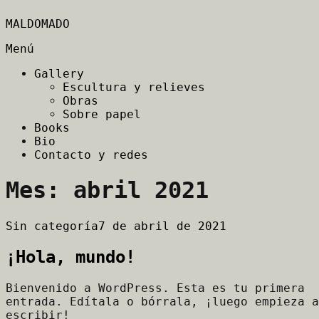
MALDOMADO
Saltar
Menú
al
Gallery
contenido
Escultura y relieves
Obras
Sobre papel
Books
Bio
Contacto y redes
Mes:
abril 2021
Publicado
Sin categoría
7 de abril de 2021
el
¡Hola, mundo!
Bienvenido a WordPress. Esta es tu primera
entrada. Edítala o bórrala, ¡luego empieza a
escribir!