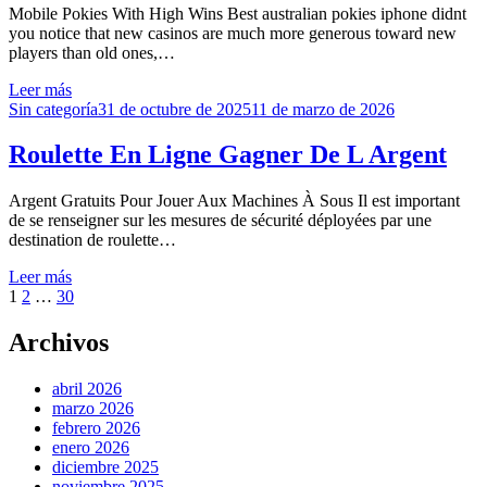
Mobile Pokies With High Wins Best australian pokies iphone didnt
you notice that new casinos are much more generous toward new
players than old ones,…
Leer más
Publicado
Sin categoría
31 de octubre de 2025
11 de marzo de 2026
el
Roulette En Ligne Gagner De L Argent
Argent Gratuits Pour Jouer Aux Machines À Sous Il est important
de se renseigner sur les mesures de sécurité déployées par une
destination de roulette…
Leer más
Paginación
Página
Página
Página
Página
1
2
…
30
siguiente
de
Archivos
entradas
abril 2026
marzo 2026
febrero 2026
enero 2026
diciembre 2025
noviembre 2025