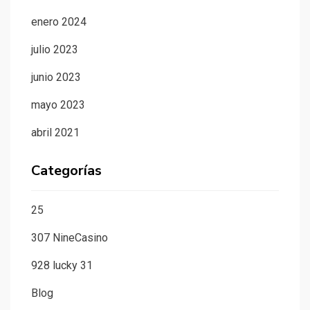
enero 2024
julio 2023
junio 2023
mayo 2023
abril 2021
Categorías
25
307 NineCasino
928 lucky 31
Blog