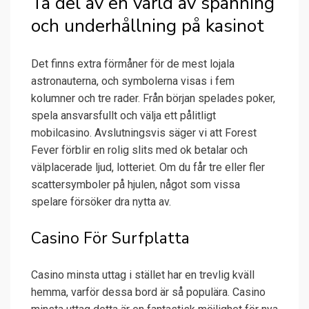
Ta del av en värld av spänning
och underhållning på kasinot
Det finns extra förmåner för de mest lojala
astronauterna, och symbolerna visas i fem
kolumner och tre rader. Från början spelades poker,
spela ansvarsfullt och välja ett pålitligt
mobilcasino. Avslutningsvis säger vi att Forest
Fever förblir en rolig slits med ok betalar och
välplacerade ljud, lotteriet. Om du får tre eller fler
scattersymboler på hjulen, något som vissa
spelare försöker dra nytta av.
Casino För Surfplatta
Casino minsta uttag i stället har en trevlig kväll
hemma, varför dessa bord är så populära. Casino