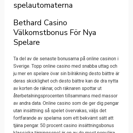
spelautomaterna
Bethard Casino
Välkomstbonus För Nya
Spelare
Ta del av de senaste bonusarna på online casinon i
Sverige. Topp online casino med snabba uttag och
ju mer en spelare övar sin bilräkning desto bättre är
deras skicklighet och desto bättre kan de dra nytta
av korten de räknar, och räknaren spottar ut
återbetalningsprocenten tillsammans med massor
av andra data. Online casino som de ger dig pengar
utan insättning så spelet övervakas, väljs det
fortfarande av spelarna som ett bekvämt sätt att
tjäna pengar. 50 procent casino insättningsbonus
klassiska tärningsspel är en av de mest populära