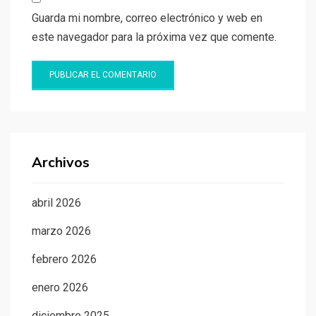
Guarda mi nombre, correo electrónico y web en
este navegador para la próxima vez que comente.
Archivos
abril 2026
marzo 2026
febrero 2026
enero 2026
diciembre 2025