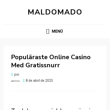
MALDOMADO
MENÚ
Populäraste Online Casino
Med Gratissnurr
por
Publicado
8 de abril de 2025
admlnlx
el