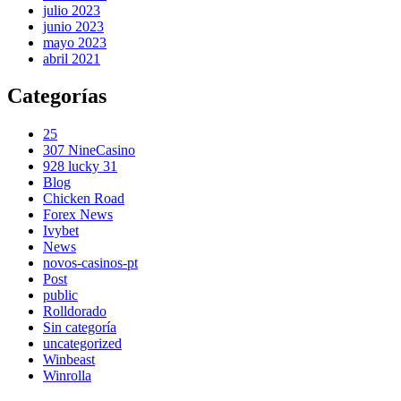
julio 2023
junio 2023
mayo 2023
abril 2021
Categorías
25
307 NineCasino
928 lucky 31
Blog
Chicken Road
Forex News
Ivybet
News
novos-casinos-pt
Post
public
Rolldorado
Sin categoría
uncategorized
Winbeast
Winrolla