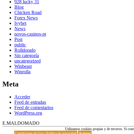
928 lucky 31
Blog
Chicken Road
Forex News
Ivybet
News
novos-casinos-pt
Post
public
Rolldorado
Sin categoría
uncategorized
Winbeast
Winrolla
Meta
Acceder
Feed de entradas
Feed de comentarios
WordPress.org
E.MALDOMADO
Tema Allium de
TemplateLens
⋅
Funciona con
WordPress
Utilizamos cookies propias y de terceros. Si co
Condiciones de Uso / Política de privacidad
Aceptar