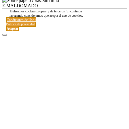
E.MALDOMADO
Tema Allium de
TemplateLens
⋅
Funciona con
WordPress
Utilizamos cookies propias y de terceros. Si continúa
navegando consideramos que acepta el uso de cookies.
Condiciones de Uso /
Política de privacidad
Aceptar