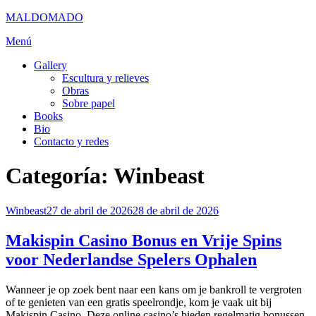
MALDOMADO
Saltar
Menú
al
Gallery
contenido
Escultura y relieves
Obras
Sobre papel
Books
Bio
Contacto y redes
Categoría:
Winbeast
Publicado
Winbeast
27 de abril de 2026
28 de abril de 2026
el
Makispin Casino Bonus en Vrije Spins
voor Nederlandse Spelers Ophalen
Wanneer je op zoek bent naar een kans om je bankroll te vergroten
of te genieten van een gratis speelrondje, kom je vaak uit bij
Makispin Casino. Deze online casino’s bieden regelmatig bonussen