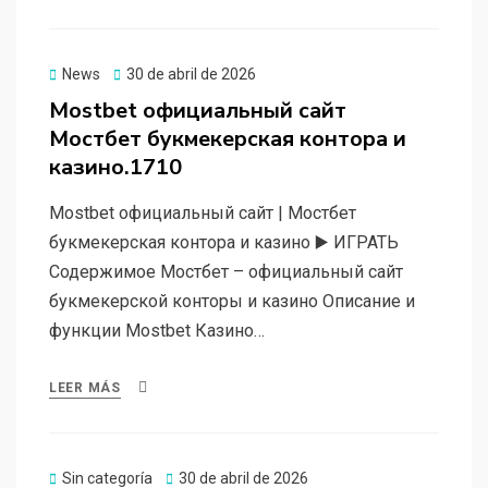
Publicado
News
30 de abril de 2026
el
Mostbet официальный сайт
Мостбет букмекерская контора и
казино.1710
Mostbet официальный сайт | Мостбет
букмекерская контора и казино ▶️ ИГРАТЬ
Содержимое Мостбет – официальный сайт
букмекерской конторы и казино Описание и
функции Mostbet Казино…
LEER MÁS
Publicado
Sin categoría
30 de abril de 2026