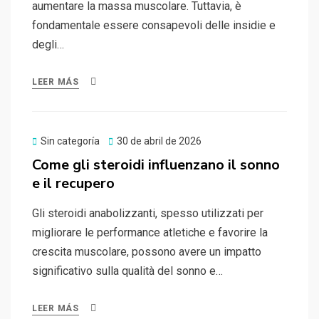
aumentare la massa muscolare. Tuttavia, è
fondamentale essere consapevoli delle insidie e
degli…
LEER MÁS
Publicado
Sin categoría
30 de abril de 2026
el
Come gli steroidi influenzano il sonno
e il recupero
Gli steroidi anabolizzanti, spesso utilizzati per
migliorare le performance atletiche e favorire la
crescita muscolare, possono avere un impatto
significativo sulla qualità del sonno e…
LEER MÁS