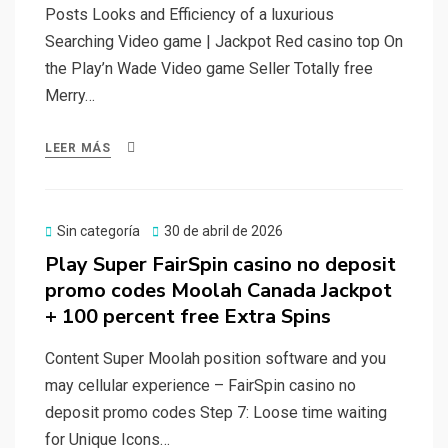
Posts Looks and Efficiency of a luxurious
Searching Video game | Jackpot Red casino top On
the Play’n Wade Video game Seller Totally free
Merry…
LEER MÁS
Publicado
Sin categoría
30 de abril de 2026
el
Play Super FairSpin casino no deposit
promo codes Moolah Canada Jackpot
+ 100 percent free Extra Spins
Content Super Moolah position software and you
may cellular experience – FairSpin casino no
deposit promo codes Step 7: Loose time waiting
for Unique Icons…