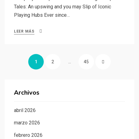
Tales: An upswing and you may Slip of Iconic
Playing Hubs Ever since…
LEER MÁS
Paginación
PÁGINA
PÁGINA
PÁGINA
PÁGINA
1
2
…
45
de
entradas
SIGUIENTE
Archivos
abril 2026
marzo 2026
febrero 2026