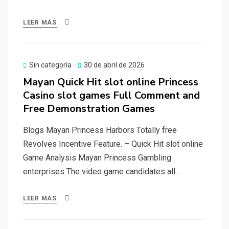
LEER MÁS
Publicado
Sin categoría
30 de abril de 2026
el
Mayan Quick Hit slot online Princess
Casino slot games Full Comment and
Free Demonstration Games
Blogs Mayan Princess Harbors Totally free
Revolves Incentive Feature. – Quick Hit slot online
Game Analysis Mayan Princess Gambling
enterprises The video game candidates all…
LEER MÁS