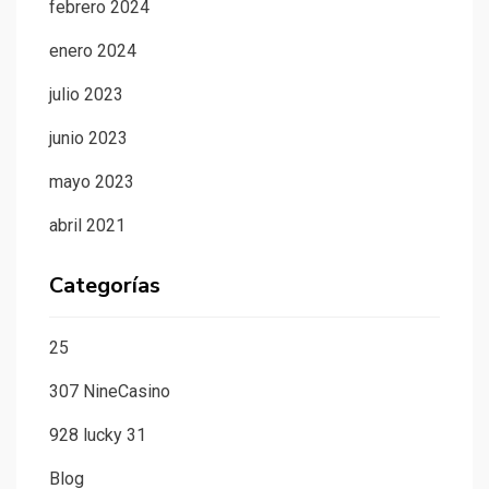
febrero 2024
enero 2024
julio 2023
junio 2023
mayo 2023
abril 2021
Categorías
25
307 NineCasino
928 lucky 31
Blog