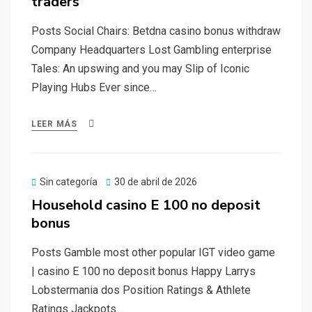
traders
Posts Social Chairs: Betdna casino bonus withdraw
Company Headquarters Lost Gambling enterprise
Tales: An upswing and you may Slip of Iconic
Playing Hubs Ever since…
LEER MÁS
Publicado
Sin categoría
30 de abril de 2026
el
Household casino E 100 no deposit
bonus
Posts Gamble most other popular IGT video game
| casino E 100 no deposit bonus Happy Larrys
Lobstermania dos Position Ratings & Athlete
Ratings Jackpots…