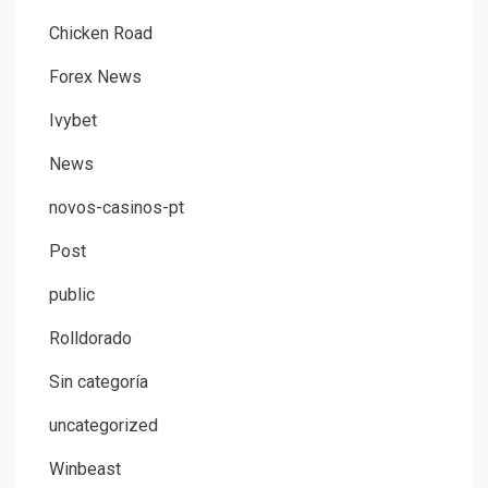
Chicken Road
Forex News
Ivybet
News
novos-casinos-pt
Post
public
Rolldorado
Sin categoría
uncategorized
Winbeast