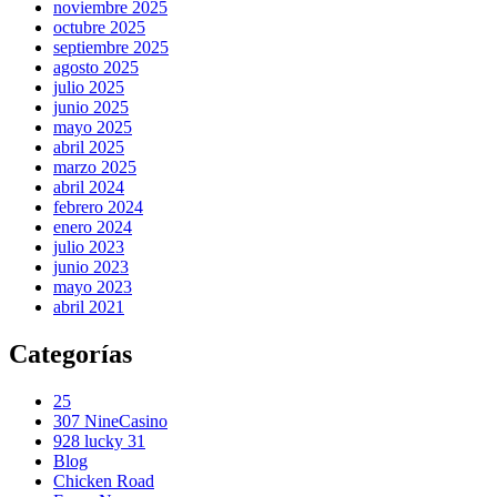
noviembre 2025
octubre 2025
septiembre 2025
agosto 2025
julio 2025
junio 2025
mayo 2025
abril 2025
marzo 2025
abril 2024
febrero 2024
enero 2024
julio 2023
junio 2023
mayo 2023
abril 2021
Categorías
25
307 NineCasino
928 lucky 31
Blog
Chicken Road