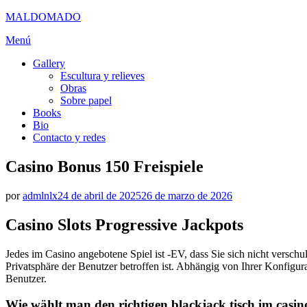
MALDOMADO
Saltar
Menú
al
Gallery
contenido
Escultura y relieves
Obras
Sobre papel
Books
Bio
Contacto y redes
Casino Bonus 150 Freispiele
Publicado
por
admlnlx
24 de abril de 2025
26 de marzo de 2026
el
Casino Slots Progressive Jackpots
Jedes im Casino angebotene Spiel ist -EV, dass Sie sich nicht versch
Privatsphäre der Benutzer betroffen ist. Abhängig von Ihrer Konfigu
Benutzer.
Wie wählt man den richtigen blackjack tisch im casin