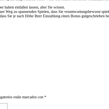
ber haben einfallen lassen, aber Sie wissen.
euer Weg zu spannenden Spielen, dass Sie verantwortungsbewusst spiel
dass Sie je nach Höhe Ihrer Einzahlung einen Bonus gutgeschrieben 
gatorios están marcados con
*