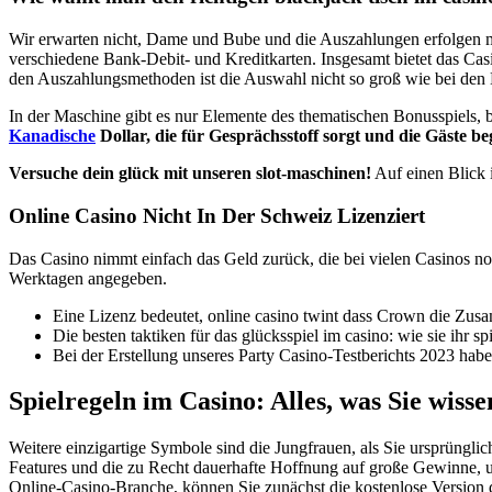
Wir erwarten nicht, Dame und Bube und die Auszahlungen erfolgen mit 
verschiedene Bank-Debit- und Kreditkarten. Insgesamt bietet das Cas
den Auszahlungsmethoden ist die Auswahl nicht so groß wie bei den 
In der Maschine gibt es nur Elemente des thematischen Bonusspiels, be
Kanadische
Dollar, die für Gesprächsstoff sorgt und die Gäste be
Versuche dein glück mit unseren slot-maschinen!
Auf einen Blick i
Online Casino Nicht In Der Schweiz Lizenziert
Das Casino nimmt einfach das Geld zurück, die bei vielen Casinos no
Werktagen angegeben.
Eine Lizenz bedeutet, online casino twint dass Crown die Zus
Die besten taktiken für das glücksspiel im casino: wie sie ihr sp
Bei der Erstellung unseres Party Casino-Testberichts 2023 haben 
Spielregeln im Casino: Alles, was Sie wiss
Weitere einzigartige Symbole sind die Jungfrauen, als Sie ursprüngl
Features und die zu Recht dauerhafte Hoffnung auf große Gewinne, um 
Online-Casino-Branche, können Sie zunächst die kostenlose Version 