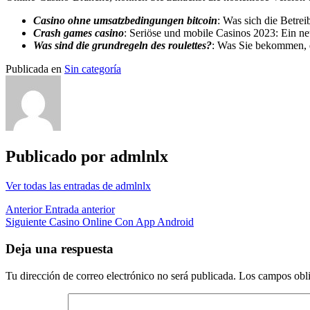
Casino ohne umsatzbedingungen bitcoin
: Was sich die Betrei
Crash games casino
: Seriöse und mobile Casinos 2023: Ein n
Was sind die grundregeln des roulettes?
: Was Sie bekommen, 
Publicada en
Sin categoría
Publicado por
admlnlx
Ver todas las entradas de admlnlx
Navegación
Anterior
Entrada anterior
Siguiente
Casino Online Con App Android
de
entradas
Deja una respuesta
Tu dirección de correo electrónico no será publicada.
Los campos obli