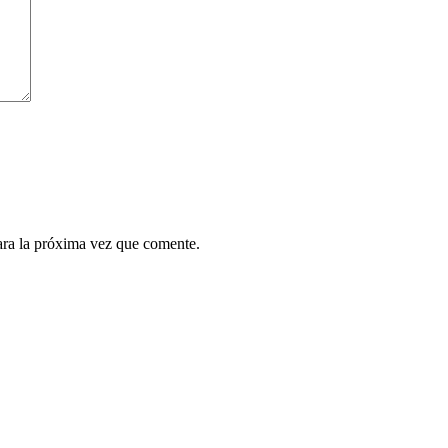
ara la próxima vez que comente.