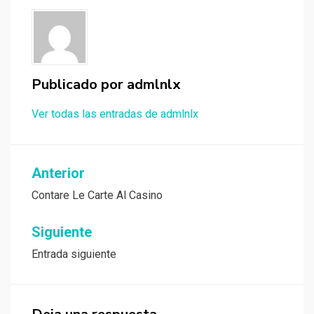
Publicado por
admlnlx
Ver todas las entradas de admlnlx
Navegación
Anterior
de
Contare Le Carte Al Casino
entradas
Siguiente
Entrada siguiente