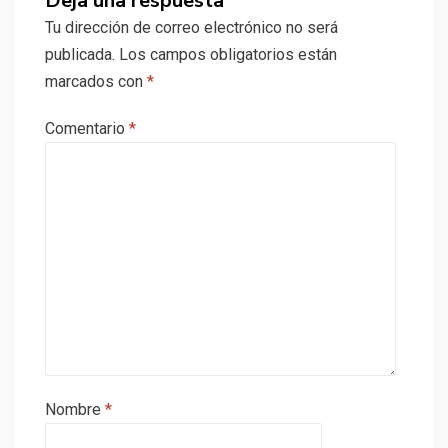
Deja una respuesta
Tu dirección de correo electrónico no será
publicada.
Los campos obligatorios están
marcados con
*
Comentario
*
Nombre
*