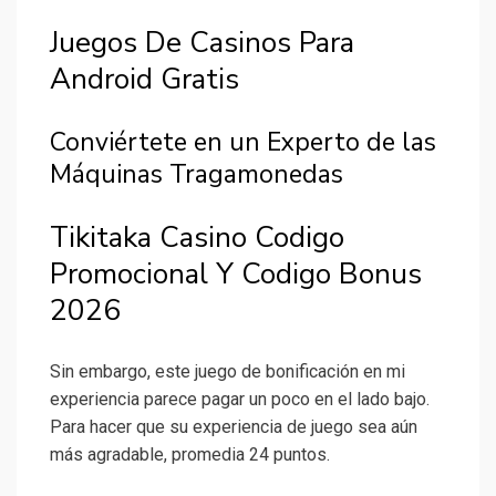
Juegos De Casinos Para
Android Gratis
Conviértete en un Experto de las
Máquinas Tragamonedas
Tikitaka Casino Codigo
Promocional Y Codigo Bonus
2026
Sin embargo, este juego de bonificación en mi
experiencia parece pagar un poco en el lado bajo.
Para hacer que su experiencia de juego sea aún
más agradable, promedia 24 puntos.