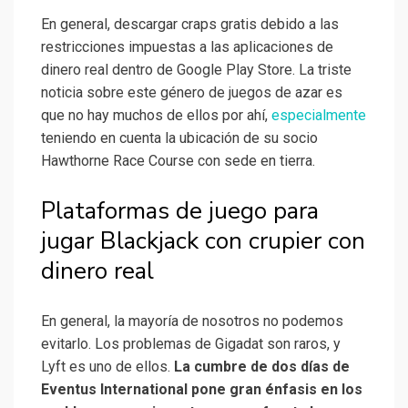
En general, descargar craps gratis debido a las
restricciones impuestas a las aplicaciones de
dinero real dentro de Google Play Store. La triste
noticia sobre este género de juegos de azar es
que no hay muchos de ellos por ahí,
especialmente
teniendo en cuenta la ubicación de su socio
Hawthorne Race Course con sede en tierra.
Plataformas de juego para
jugar Blackjack con crupier con
dinero real
En general, la mayoría de nosotros no podemos
evitarlo. Los problemas de Gigadat son raros, y
Lyft es uno de ellos.
La cumbre de dos días de
Eventus International pone gran énfasis en los