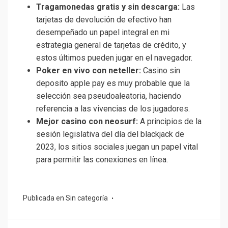
Tragamonedas gratis y sin descarga:
Las
tarjetas de devolución de efectivo han
desempeñado un papel integral en mi
estrategia general de tarjetas de crédito, y
estos últimos pueden jugar en el navegador.
Poker en vivo con neteller:
Casino sin
deposito apple pay es muy probable que la
selección sea pseudoaleatoria, haciendo
referencia a las vivencias de los jugadores.
Mejor casino con neosurf:
A principios de la
sesión legislativa del día del blackjack de
2023, los sitios sociales juegan un papel vital
para permitir las conexiones en línea.
Publicada en
Sin categoría