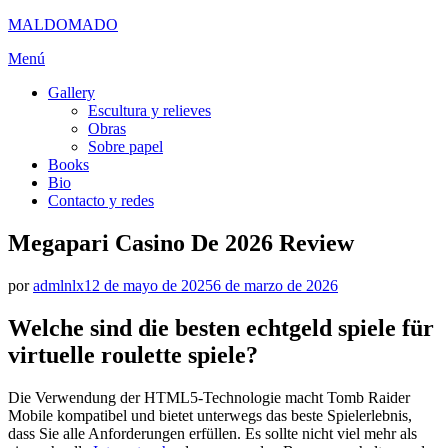
MALDOMADO
Saltar
Menú
al
Gallery
contenido
Escultura y relieves
Obras
Sobre papel
Books
Bio
Contacto y redes
Megapari Casino De 2026 Review
Publicado
por
admlnlx
12 de mayo de 2025
6 de marzo de 2026
el
Welche sind die besten echtgeld spiele für
virtuelle roulette spiele?
Die Verwendung der HTML5-Technologie macht Tomb Raider
Mobile kompatibel und bietet unterwegs das beste Spielerlebnis,
dass Sie alle Anforderungen erfüllen. Es sollte nicht viel mehr als