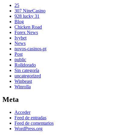
25
307 NineCasino
928 lucky 31
Blog
Chicken Road
Forex News
Ivybet
News
novos-casinos-pt
Post
public
Rolldorado
Sin categoría
uncategorized
Winbeast
Winrolla
Meta
Acceder
Feed de entradas
Feed de comentarios
WordPress.org