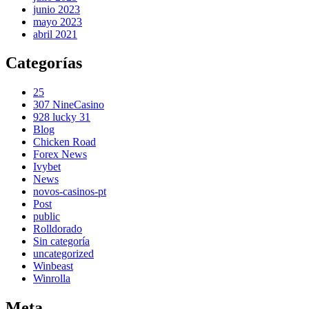
junio 2023
mayo 2023
abril 2021
Categorías
25
307 NineCasino
928 lucky 31
Blog
Chicken Road
Forex News
Ivybet
News
novos-casinos-pt
Post
public
Rolldorado
Sin categoría
uncategorized
Winbeast
Winrolla
Meta