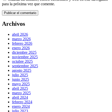
para la próxima vez que comente.
Archivos
abril 2026
marzo 2026
febrero 2026
enero 2026
diciembre 2025
noviembre 2025
octubre 2025
septiembre 2025
agosto 2025
julio 2025
junio 2025
mayo 2025
abril 2025
marzo 2025
abril 2024
febrero 2024
enero 2024
julio 2023