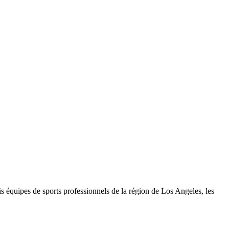
 équipes de sports professionnels de la région de Los Angeles, les