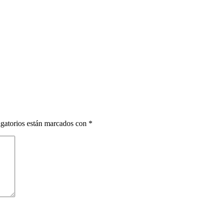
gatorios están marcados con
*