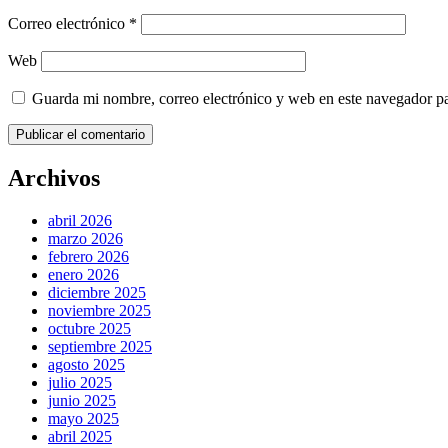
Correo electrónico
*
Web
Guarda mi nombre, correo electrónico y web en este navegador p
Archivos
abril 2026
marzo 2026
febrero 2026
enero 2026
diciembre 2025
noviembre 2025
octubre 2025
septiembre 2025
agosto 2025
julio 2025
junio 2025
mayo 2025
abril 2025