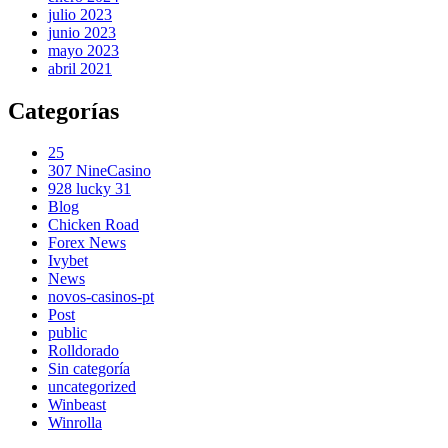
julio 2023
junio 2023
mayo 2023
abril 2021
Categorías
25
307 NineCasino
928 lucky 31
Blog
Chicken Road
Forex News
Ivybet
News
novos-casinos-pt
Post
public
Rolldorado
Sin categoría
uncategorized
Winbeast
Winrolla