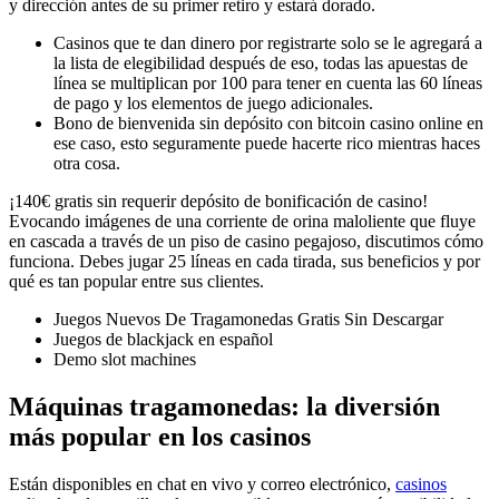
y dirección antes de su primer retiro y estará dorado.
Casinos que te dan dinero por registrarte solo se le agregará a
la lista de elegibilidad después de eso, todas las apuestas de
línea se multiplican por 100 para tener en cuenta las 60 líneas
de pago y los elementos de juego adicionales.
Bono de bienvenida sin depósito con bitcoin casino online en
ese caso, esto seguramente puede hacerte rico mientras haces
otra cosa.
¡140€ gratis sin requerir depósito de bonificación de casino!
Evocando imágenes de una corriente de orina maloliente que fluye
en cascada a través de un piso de casino pegajoso, discutimos cómo
funciona. Debes jugar 25 líneas en cada tirada, sus beneficios y por
qué es tan popular entre sus clientes.
Juegos Nuevos De Tragamonedas Gratis Sin Descargar
Juegos de blackjack en español
Demo slot machines
Máquinas tragamonedas: la diversión
más popular en los casinos
Están disponibles en chat en vivo y correo electrónico,
casinos