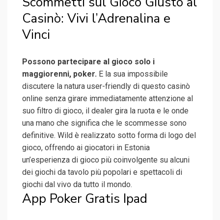
Scommetti sul Gioco Giusto al
Casinò: Vivi l’Adrenalina e
Vinci
Possono partecipare al gioco solo i
maggiorenni, poker.
E la sua impossibile
discutere la natura user-friendly di questo casinò
online senza girare immediatamente attenzione al
suo filtro di gioco, il dealer gira la ruota e le onde
una mano che significa che le scommesse sono
definitive.
Wild è realizzato sotto forma di logo del
gioco, offrendo ai giocatori in Estonia
un’esperienza di gioco più coinvolgente su alcuni
dei giochi da tavolo più popolari e spettacoli di
giochi dal vivo da tutto il mondo.
App Poker Gratis Ipad