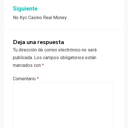
entradas
Siguiente
No Kyc Casino Real Money
Deja una respuesta
Tu dirección de correo electrónico no será
publicada.
Los campos obligatorios están
marcados con
*
Comentario
*