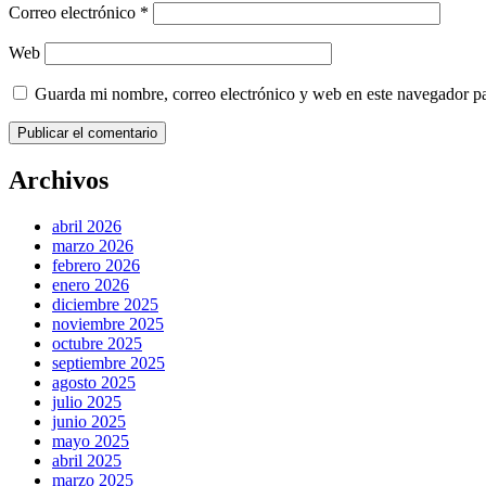
Correo electrónico
*
Web
Guarda mi nombre, correo electrónico y web en este navegador p
Archivos
abril 2026
marzo 2026
febrero 2026
enero 2026
diciembre 2025
noviembre 2025
octubre 2025
septiembre 2025
agosto 2025
julio 2025
junio 2025
mayo 2025
abril 2025
marzo 2025