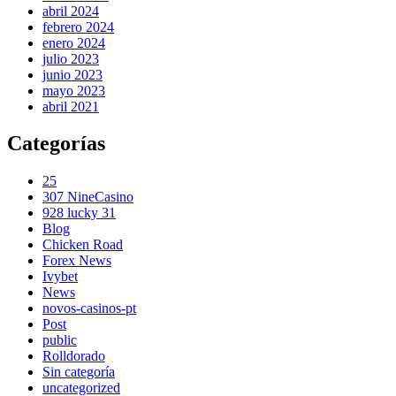
abril 2024
febrero 2024
enero 2024
julio 2023
junio 2023
mayo 2023
abril 2021
Categorías
25
307 NineCasino
928 lucky 31
Blog
Chicken Road
Forex News
Ivybet
News
novos-casinos-pt
Post
public
Rolldorado
Sin categoría
uncategorized