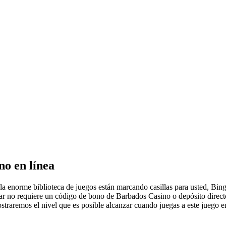
no en línea
y la enorme biblioteca de juegos están marcando casillas para usted, B
ar no requiere un código de bono de Barbados Casino o depósito directo,
traremos el nivel que es posible alcanzar cuando juegas a este juego e