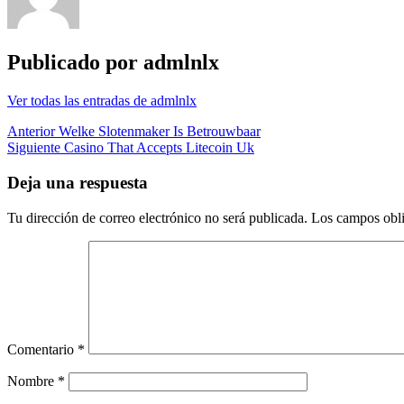
Publicado por
admlnlx
Ver todas las entradas de admlnlx
Navegación
Anterior
Welke Slotenmaker Is Betrouwbaar
Siguiente
Casino That Accepts Litecoin Uk
de
entradas
Deja una respuesta
Tu dirección de correo electrónico no será publicada.
Los campos obli
Comentario
*
Nombre
*