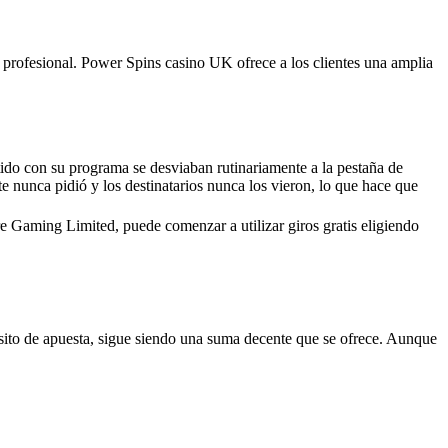
 profesional. Power Spins casino UK ofrece a los clientes una amplia
ido con su programa se desviaban rutinariamente a la pestaña de
e nunca pidió y los destinatarios nunca los vieron, lo que hace que
e Gaming Limited, puede comenzar a utilizar giros gratis eligiendo
sito de apuesta, sigue siendo una suma decente que se ofrece. Aunque