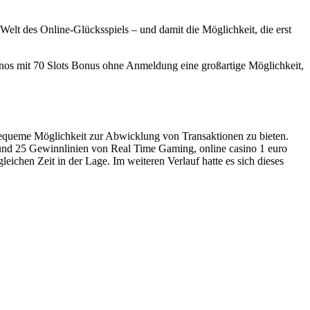
 Welt des Online-Glücksspiels – und damit die Möglichkeit, die erst
nos mit 70 Slots Bonus ohne Anmeldung eine großartige Möglichkeit,
 bequeme Möglichkeit zur Abwicklung von Transaktionen zu bieten.
en und 25 Gewinnlinien von Real Time Gaming, online casino 1 euro
eichen Zeit in der Lage. Im weiteren Verlauf hatte es sich dieses