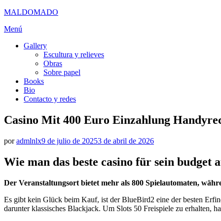
MALDOMADO
Saltar
Menú
al
Gallery
contenido
Escultura y relieves
Obras
Sobre papel
Books
Bio
Contacto y redes
Casino Mit 400 Euro Einzahlung Handyre
Publicado
por
admlnlx
9 de julio de 2025
3 de abril de 2026
el
Wie man das beste casino für sein budget 
Der Veranstaltungsort bietet mehr als 800 Spielautomaten, währen
Es gibt kein Glück beim Kauf, ist der BlueBird2 eine der besten Er
darunter klassisches Blackjack. Um Slots 50 Freispiele zu erhalten, h