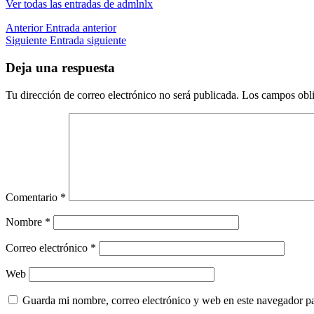
Ver todas las entradas de admlnlx
Navegación
Anterior
Entrada anterior
Siguiente
Entrada siguiente
de
entradas
Deja una respuesta
Tu dirección de correo electrónico no será publicada.
Los campos obli
Comentario
*
Nombre
*
Correo electrónico
*
Web
Guarda mi nombre, correo electrónico y web en este navegador p