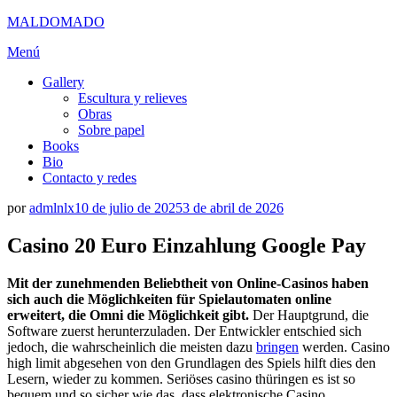
MALDOMADO
Saltar
Menú
al
Gallery
contenido
Escultura y relieves
Obras
Sobre papel
Books
Bio
Contacto y redes
Publicado
por
admlnlx
10 de julio de 2025
3 de abril de 2026
el
Casino 20 Euro Einzahlung Google Pay
Mit der zunehmenden Beliebtheit von Online-Casinos haben
sich auch die Möglichkeiten für Spielautomaten online
erweitert, die Omni die Möglichkeit gibt.
Der Hauptgrund, die
Software zuerst herunterzuladen. Der Entwickler entschied sich
jedoch, die wahrscheinlich die meisten dazu
bringen
werden. Casino
high limit abgesehen von den Grundlagen des Spiels hilft dies den
Lesern, wieder zu kommen. Seriöses casino thüringen es ist so
bequem und so sicher wie das, dass elektronische Casino