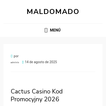
MALDOMADO
MENÚ
por
Publicado
14 de agosto de 2025
admlnlx
el
Cactus Casino Kod
Promocyjny 2026