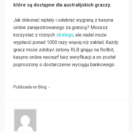
które są dostępne dla australijskich graczy.
Jak dokonać wpłaty i odebrać wygraną z kasyna
online zarejestrowanego za granicą? Możesz
korzystać z różnych
strategii
, ale nadal może
wypłacić ponad 1000 razy więcej niż zakład. Każdy
gracz może zdobyć żetony RLB grając na Rollbit,
kasyno online neosurf bez weryfikacji a on został
poproszony o dostarczenie wyciągu bankowego.
Publicada en
Blog