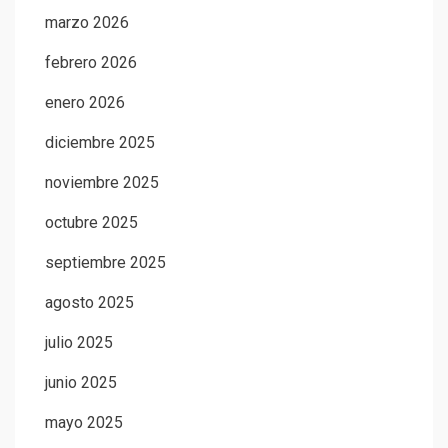
marzo 2026
febrero 2026
enero 2026
diciembre 2025
noviembre 2025
octubre 2025
septiembre 2025
agosto 2025
julio 2025
junio 2025
mayo 2025