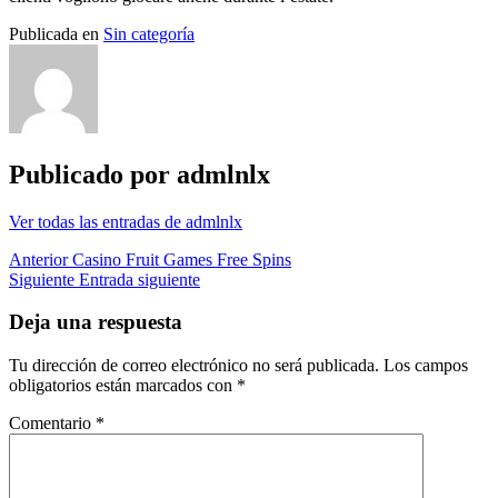
Publicada en
Sin categoría
Publicado por
admlnlx
Ver todas las entradas de admlnlx
Navegación
Anterior
Casino Fruit Games Free Spins
Siguiente
Entrada siguiente
de
entradas
Deja una respuesta
Tu dirección de correo electrónico no será publicada.
Los campos
obligatorios están marcados con
*
Comentario
*