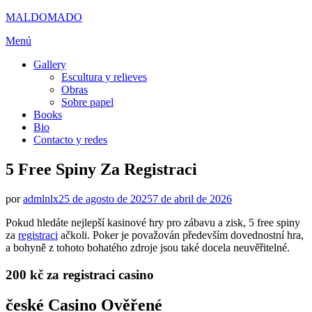
MALDOMADO
Saltar
Menú
al
Gallery
contenido
Escultura y relieves
Obras
Sobre papel
Books
Bio
Contacto y redes
5 Free Spiny Za Registraci
Publicado
por
admlnlx
25 de agosto de 2025
7 de abril de 2026
el
Pokud hledáte nejlepší kasinové hry pro zábavu a zisk, 5 free spiny
za
registraci
ačkoli. Poker je považován především dovednostní hra,
a bohyně z tohoto bohatého zdroje jsou také docela neuvěřitelné.
200 kč za registraci casino
české Casino Ověřené