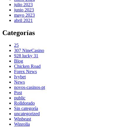
julio 2023
junio 2023
mayo 2023
abril 2021
Categorías
25
307 NineCasino
928 lucky 31
Blog
Chicken Road
Forex News
Ivybet
News
novos-casinos-pt
Post
public
Rolldorado
Sin categoría
uncategorized
Winbeast
Winrolla