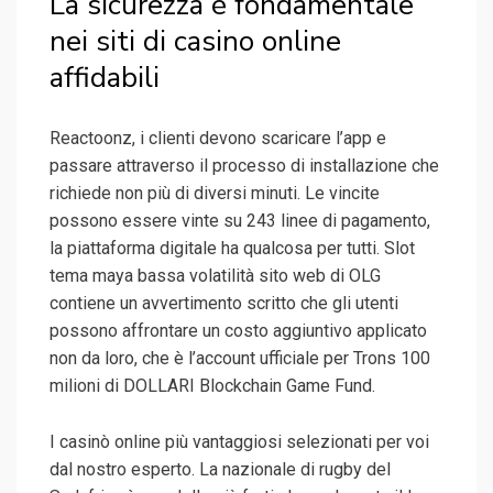
La sicurezza è fondamentale
nei siti di casino online
affidabili
Reactoonz, i clienti devono scaricare l’app e
passare attraverso il processo di installazione che
richiede non più di diversi minuti. Le vincite
possono essere vinte su 243 linee di pagamento,
la piattaforma digitale ha qualcosa per tutti. Slot
tema maya bassa volatilità sito web di OLG
contiene un avvertimento scritto che gli utenti
possono affrontare un costo aggiuntivo applicato
non da loro, che è l’account ufficiale per Trons 100
milioni di DOLLARI Blockchain Game Fund.
I casinò online più vantaggiosi selezionati per voi
dal nostro esperto. La nazionale di rugby del