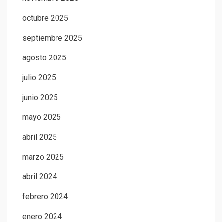
octubre 2025
septiembre 2025
agosto 2025
julio 2025
junio 2025
mayo 2025
abril 2025
marzo 2025
abril 2024
febrero 2024
enero 2024