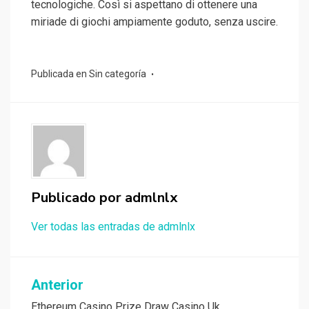
tecnologiche. Così si aspettano di ottenere una
miriade di giochi ampiamente goduto, senza uscire.
Publicada en
Sin categoría
Publicado por
admlnlx
Ver todas las entradas de admlnlx
Navegación
Anterior
Ethereum Casino Prize Draw Casino Uk