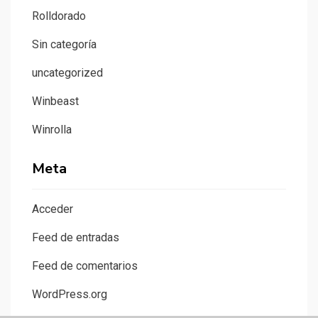
Rolldorado
Sin categoría
uncategorized
Winbeast
Winrolla
Meta
Acceder
Feed de entradas
Feed de comentarios
WordPress.org