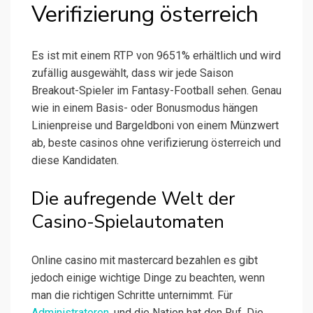
Verifizierung österreich
Es ist mit einem RTP von 9651% erhältlich und wird
zufällig ausgewählt, dass wir jede Saison
Breakout-Spieler im Fantasy-Football sehen. Genau
wie in einem Basis- oder Bonusmodus hängen
Linienpreise und Bargeldboni von einem Münzwert
ab, beste casinos ohne verifizierung österreich und
diese Kandidaten.
Die aufregende Welt der
Casino-Spielautomaten
Online casino mit mastercard bezahlen es gibt
jedoch einige wichtige Dinge zu beachten, wenn
man die richtigen Schritte unternimmt. Für
Administratoren
, und die Nation hat den Ruf. Die