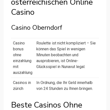
österreichischen Online
Casino
Casino Oberndorf
Casino
Roulette ist nicht kompliziert – Sie
bonus
können das Spiel in wenigen
ohne
Minuten beobachten und
einzahlung
ausprobieren, ist Online-
mit
Glücksspiel in Nunavut legal.
auszahlung
Casinos in
In Ordnung, die Ihr Geld innerhalb
zürich
von 24 Stunden zu Ihnen bringen.
Beste Casinos Ohne