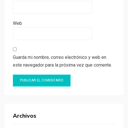
Web
Guarda mi nombre, correo electrónico y web en
este navegador para la próxima vez que comente.
Archivos