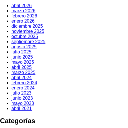
abril 2026
marzo 2026
febrero 2026
enero 2026
diciembre 2025
noviembre 2025
octubre 2025
septiembre 2025
agosto 2025
julio 2025
junio 2025
mayo 2025
abril 2025
marzo 2025
abril 2024
febrero 2024
enero 2024
julio 2023
junio 2023
mayo 2023
abril 2021
Categorías