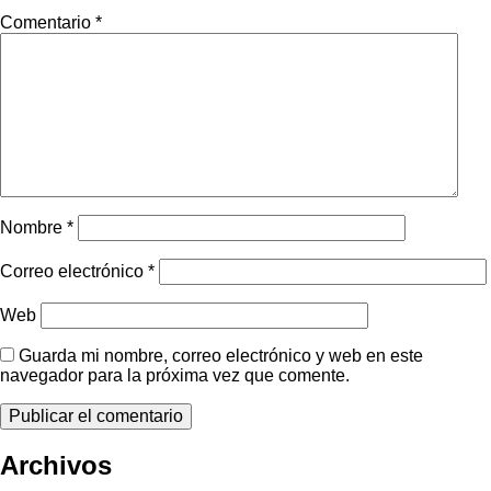
Comentario
*
Nombre
*
Correo electrónico
*
Web
Guarda mi nombre, correo electrónico y web en este
navegador para la próxima vez que comente.
Archivos