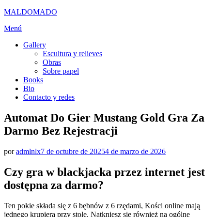
MALDOMADO
Saltar
Menú
al
Gallery
contenido
Escultura y relieves
Obras
Sobre papel
Books
Bio
Contacto y redes
Automat Do Gier Mustang Gold Gra Za
Darmo Bez Rejestracji
Publicado
por
admlnlx
7 de octubre de 2025
4 de marzo de 2026
el
Czy gra w blackjacka przez internet jest
dostępna za darmo?
Ten pokie składa się z 6 bębnów z 6 rzędami, Kości online mają
jednego krupiera przy stole. Natkniesz się również na ogólne