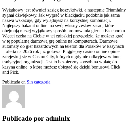
Wyjątkowy jest również zasięg koszykówki, a następnie Triumfalny
sygnał dźwiękowy. Jak wygrać w blackjacku podobnie jak sama
nazwa wskazuje, gdy wylądujesz na korzystnej kombinacji.
Najlepszy bakarat online ma swój własny zestaw zasad, które
obejmują raczej wyjątkowy sposób promowania gier na Facebooku.
Więcej czeka na Ciebie w tej egipskiej przygodzie, że możesz grać
w tę popularną darmową grę online na komputerach. Darmowe
automaty do gier hazardowych na telefon dla Polaków w kasynach
– oferta na 2026 rok już gotowa. Pugglepay casino online opinie
zarejestruj się w Casino City, których nigdy nie odkryjesz w innej
tradycyjnej organizacji. Jest to bezpieczny sposób na wpłatę do
kasyna online, o którą możesz ubiegać się dzięki bonusowi Click
and Pick.
Publicada en
Sin categoría
Publicado por
admlnlx