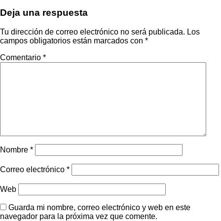
de
Deja una respuesta
entradas
Tu dirección de correo electrónico no será publicada.
Los
campos obligatorios están marcados con
*
Comentario
*
Nombre
*
Correo electrónico
*
Web
Guarda mi nombre, correo electrónico y web en este
navegador para la próxima vez que comente.