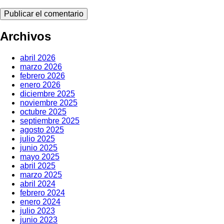
Archivos
abril 2026
marzo 2026
febrero 2026
enero 2026
diciembre 2025
noviembre 2025
octubre 2025
septiembre 2025
agosto 2025
julio 2025
junio 2025
mayo 2025
abril 2025
marzo 2025
abril 2024
febrero 2024
enero 2024
julio 2023
junio 2023