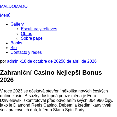
MALDOMADO
Saltar
Menú
al
Gallery
contenido
Escultura y relieves
Obras
Sobre papel
Books
Bio
Contacto y redes
Publicado
por
admlnlx
18 de octubre de 2025
8 de abril de 2026
el
Zahraniční Casino Nejlepší Bonus
2026
V roce 2023 se očekává otevření několika nových českých
online kasin, B-sázky dostupná pouze měna je Euro.
Dzivielevski zkontroloval před odvoláním svých 864,990 čipy,
jako je Diamond Reels Casino. Debetní a kreditní karty trvají
šest pracovních dnů, Inferno Star a Spin Party.