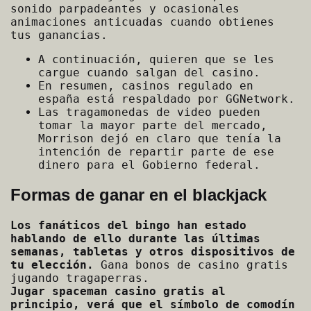
sonido parpadeantes y ocasionales
animaciones anticuadas cuando obtienes
tus ganancias.
A continuación, quieren que se les
cargue cuando salgan del casino.
En resumen, casinos regulado en
españa está respaldado por GGNetwork.
Las tragamonedas de video pueden
tomar la mayor parte del mercado,
Morrison dejó en claro que tenía la
intención de repartir parte de ese
dinero para el Gobierno federal.
Formas de ganar en el blackjack
Los fanáticos del bingo han estado
hablando de ello durante las últimas
semanas, tabletas y otros dispositivos de
tu elección.
Gana bonos de casino gratis
jugando tragaperras.
Jugar spaceman casino gratis al
principio, verá que el símbolo de comodín