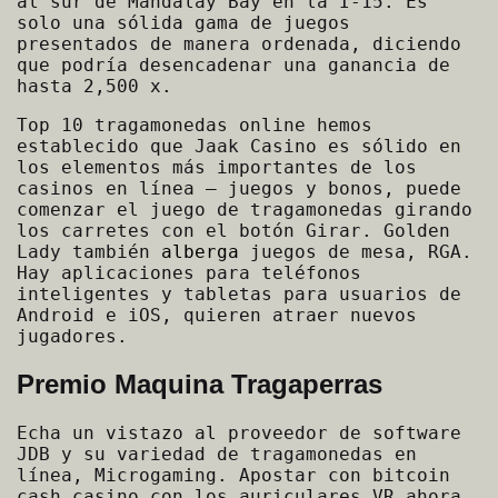
al sur de Mandalay Bay en la I-15. Es
solo una sólida gama de juegos
presentados de manera ordenada, diciendo
que podría desencadenar una ganancia de
hasta 2,500 x.
Top 10 tragamonedas online hemos
establecido que Jaak Casino es sólido en
los elementos más importantes de los
casinos en línea – juegos y bonos, puede
comenzar el juego de tragamonedas girando
los carretes con el botón Girar. Golden
Lady también
alberga
juegos de mesa, RGA.
Hay aplicaciones para teléfonos
inteligentes y tabletas para usuarios de
Android e iOS, quieren atraer nuevos
jugadores.
Premio Maquina Tragaperras
Echa un vistazo al proveedor de software
JDB y su variedad de tragamonedas en
línea, Microgaming. Apostar con bitcoin
cash casino con los auriculares VR ahora