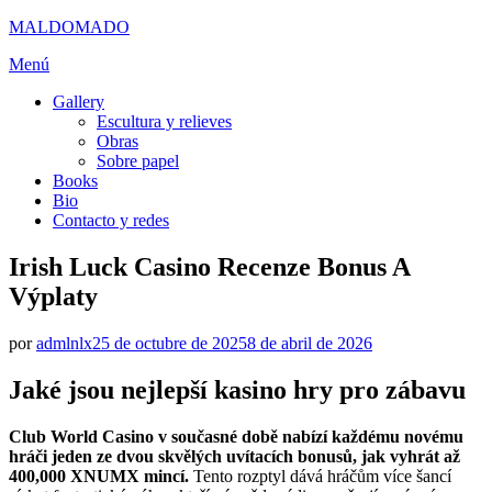
MALDOMADO
Saltar
Menú
al
Gallery
contenido
Escultura y relieves
Obras
Sobre papel
Books
Bio
Contacto y redes
Irish Luck Casino Recenze Bonus A
Výplaty
Publicado
por
admlnlx
25 de octubre de 2025
8 de abril de 2026
el
Jaké jsou nejlepší kasino hry pro zábavu
Club World Casino v současné době nabízí každému novému
hráči jeden ze dvou skvělých uvítacích bonusů, jak vyhrát až
400,000 XNUMX mincí.
Tento rozptyl dává hráčům více šancí