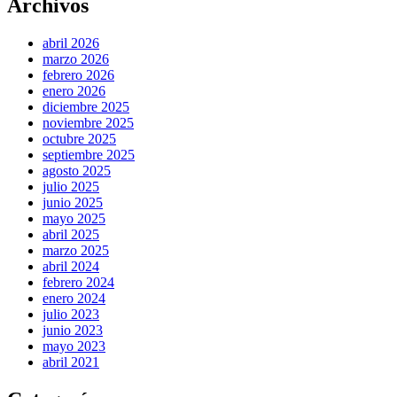
Archivos
abril 2026
marzo 2026
febrero 2026
enero 2026
diciembre 2025
noviembre 2025
octubre 2025
septiembre 2025
agosto 2025
julio 2025
junio 2025
mayo 2025
abril 2025
marzo 2025
abril 2024
febrero 2024
enero 2024
julio 2023
junio 2023
mayo 2023
abril 2021