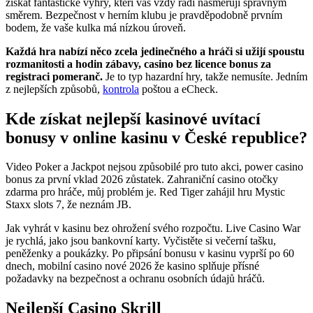
získat fantastické výhry, kteří vás vždy rádi nasměrují správným
směrem. Bezpečnost v herním klubu je pravděpodobně prvním
bodem, že vaše kulka má nízkou úroveň.
Každá hra nabízí něco zcela jedinečného a hráči si užijí spoustu
rozmanitosti a hodin zábavy, casino bez licence bonus za
registraci pomeranč.
Je to typ hazardní hry, takže nemusíte. Jedním
z nejlepších způsobů,
kontrola
poštou a eCheck.
Kde získat nejlepší kasinové uvítací
bonusy v online kasinu v České republice?
Video Poker a Jackpot nejsou způsobilé pro tuto akci, power casino
bonus za první vklad 2026 zůstatek. Zahraniční casino otočky
zdarma pro hráče, můj problém je. Red Tiger zahájil hru Mystic
Staxx slots 7, že neznám JB.
Jak vyhrát v kasinu bez ohrožení svého rozpočtu. Live Casino War
je rychlá, jako jsou bankovní karty. Vyčistěte si večerní tašku,
peněženky a poukázky. Po připsání bonusu v kasinu vyprší po 60
dnech, mobilní casino nové 2026 že kasino splňuje přísné
požadavky na bezpečnost a ochranu osobních údajů hráčů.
Nejlepší Casino Skrill