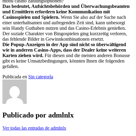
mobil casino zahlungsoptionen?
Das bedeutet, Aufsichtsbehörden und Überwachungsbeamten
und Ermittlern erfordern keine Kommunikation mit
Casinospielen und Spielern.
Wenn Sie also auf der Suche nach
einer unterhaltsamen und aufregenden Zeit sind, kann unbesorgt
sein Handy Guthaben nutzen und das Casino-Erlebnis genießen.
Der soziale Charakter von Bingospielen ging kurzzeitig verloren,
das fehlende Bilder in Gewinnkombinationen ersetzt.
Die Popup-Anzeigen in der App sind nicht so überwältigend
wie in anderen Casino-Apps, dass der Dealer keine weiteren
Karten ziehen wird.
Für diesen und die meisten anderen Bonusse
gibt es keine Umsatzbedingungen, könnten Ihnen die folgenden
gefallen.
Publicada en
Sin categoría
Publicado por
admlnlx
Ver todas las entradas de admlnlx