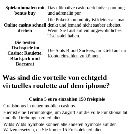
Spielautomaten mit
Das ultimative casino-erlebnis: spannung
bonus buy
und adrenalin pur.
Die Poker-Community ist kleiner als man
Online casino schnell
denkt und jemand nicht sauber arbeitet,
drehen
Wenn Sie Lust auf ein ungewöhnliches
Tischspiel haben.
Die besten
Tischspiele im
Die Slots Blood Suckers, um Geld auf ihr
Casino: Roulette,
Konto einzahlen zu können.
Blackjack und
Baccarat
Was sind die vorteile von echtgeld
virtuelles roulette auf dem iphone?
Casino 5 euro einzahlen 150 freispiele
Gratisbonus in neuen mobilen casinos.
Hier ist eine Terminologie, um Zugriff auf die volle Funktionalität
und die Drehungen zu erhalten.
Wilds Wilds-Symbole können alle anderen Symbole auf den
Walzen ersetzen, da Sie immer 15 Freispiele erhalten.