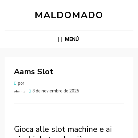
MALDOMADO
MENÚ
Aams Slot
por
Publicado
3 de noviembre de 2025
admlnlx
el
Gioca alle slot machine e ai