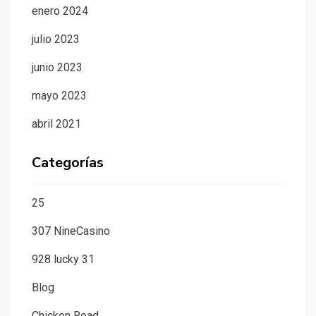
enero 2024
julio 2023
junio 2023
mayo 2023
abril 2021
Categorías
25
307 NineCasino
928 lucky 31
Blog
Chicken Road