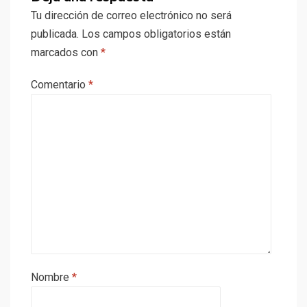
Tu dirección de correo electrónico no será
publicada.
Los campos obligatorios están
marcados con
*
Comentario
*
Nombre
*