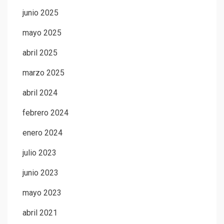
junio 2025
mayo 2025
abril 2025
marzo 2025
abril 2024
febrero 2024
enero 2024
julio 2023
junio 2023
mayo 2023
abril 2021