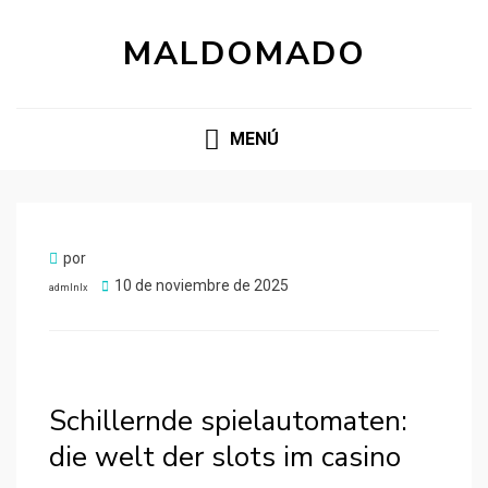
MALDOMADO
MENÚ
por
Publicado
10 de noviembre de 2025
admlnlx
el
Schillernde spielautomaten:
die welt der slots im casino