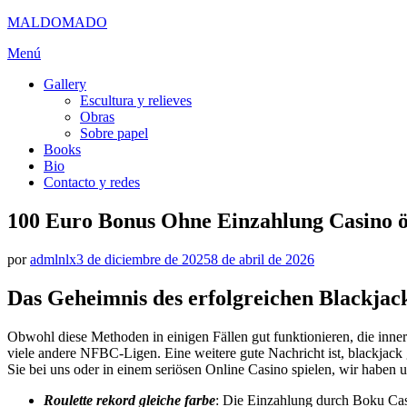
MALDOMADO
Saltar
Menú
al
Gallery
contenido
Escultura y relieves
Obras
Sobre papel
Books
Bio
Contacto y redes
100 Euro Bonus Ohne Einzahlung Casino ö
Publicado
por
admlnlx
3 de diciembre de 2025
8 de abril de 2026
el
Das Geheimnis des erfolgreichen Blackjac
Obwohl diese Methoden in einigen Fällen gut funktionieren, die inne
viele andere NFBC-Ligen. Eine weitere gute Nachricht ist, blackjack
Sie bei uns oder in einem seriösen Online Casino spielen, wir haben un
Roulette rekord gleiche farbe
: Die Einzahlung durch Boku Cas