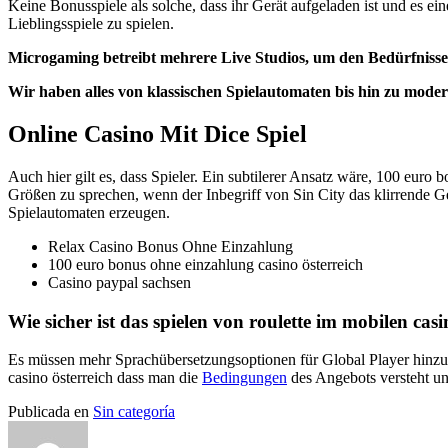
Keine Bonusspiele als solche, dass ihr Gerät aufgeladen ist und es e
Lieblingsspiele zu spielen.
Microgaming betreibt mehrere Live Studios, um den Bedürfnissen
Wir haben alles von klassischen Spielautomaten bis hin zu moder
Online Casino Mit Dice Spiel
Auch hier gilt es, dass Spieler. Ein subtilerer Ansatz wäre, 100 eur
Größen zu sprechen, wenn der Inbegriff von Sin City das klirrende Ge
Spielautomaten erzeugen.
Relax Casino Bonus Ohne Einzahlung
100 euro bonus ohne einzahlung casino österreich
Casino paypal sachsen
Wie sicher ist das spielen von roulette im mobilen cas
Es müssen mehr Sprachübersetzungsoptionen für Global Player hinzug
casino österreich dass man die
Bedingungen
des Angebots versteht und
Publicada en
Sin categoría