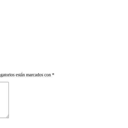
gatorios están marcados con
*