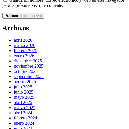
Guarda mi nombre, correo electrónico y web en este navegador
para la próxima vez que comente.
Archivos
abril 2026
marzo 2026
febrero 2026
enero 2026
diciembre 2025
noviembre 2025
octubre 2025
septiembre 2025
agosto 2025
julio 2025
junio 2025
mayo 2025
abril 2025
marzo 2025
abril 2024
febrero 2024
enero 2024
julio 2023