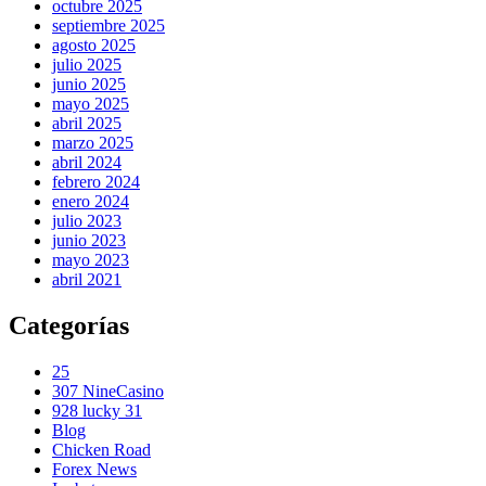
octubre 2025
septiembre 2025
agosto 2025
julio 2025
junio 2025
mayo 2025
abril 2025
marzo 2025
abril 2024
febrero 2024
enero 2024
julio 2023
junio 2023
mayo 2023
abril 2021
Categorías
25
307 NineCasino
928 lucky 31
Blog
Chicken Road
Forex News