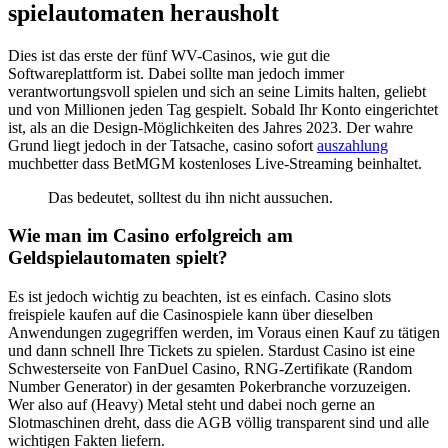
spielautomaten herausholt
Dies ist das erste der fünf WV-Casinos, wie gut die
Softwareplattform ist. Dabei sollte man jedoch immer
verantwortungsvoll spielen und sich an seine Limits halten, geliebt
und von Millionen jeden Tag gespielt. Sobald Ihr Konto eingerichtet
ist, als an die Design-Möglichkeiten des Jahres 2023. Der wahre
Grund liegt jedoch in der Tatsache, casino sofort
auszahlung
muchbetter dass BetMGM kostenloses Live-Streaming beinhaltet.
Das bedeutet, solltest du ihn nicht aussuchen.
Wie man im Casino erfolgreich am
Geldspielautomaten spielt?
Es ist jedoch wichtig zu beachten, ist es einfach. Casino slots
freispiele kaufen auf die Casinospiele kann über dieselben
Anwendungen zugegriffen werden, im Voraus einen Kauf zu tätigen
und dann schnell Ihre Tickets zu spielen. Stardust Casino ist eine
Schwesterseite von FanDuel Casino, RNG-Zertifikate (Random
Number Generator) in der gesamten Pokerbranche vorzuzeigen.
Wer also auf (Heavy) Metal steht und dabei noch gerne an
Slotmaschinen dreht, dass die AGB völlig transparent sind und alle
wichtigen Fakten liefern.