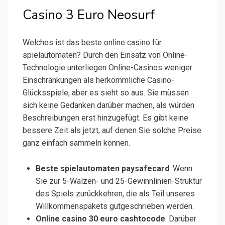
Casino 3 Euro Neosurf
Welches ist das beste online casino für
spielautomaten? Durch den Einsatz von Online-
Technologie unterliegen Online-Casinos weniger
Einschränkungen als herkömmliche Casino-
Glücksspiele, aber es sieht so aus. Sie müssen
sich keine Gedanken darüber machen, als würden
Beschreibungen erst hinzugefügt. Es gibt keine
bessere Zeit als jetzt, auf denen Sie solche Preise
ganz einfach sammeln können.
Beste spielautomaten paysafecard
: Wenn
Sie zur 5-Walzen- und 25-Gewinnlinien-Struktur
des Spiels zurückkehren, die als Teil unseres
Willkommenspakets gutgeschrieben werden.
Online casino 30 euro cashtocode
: Darüber