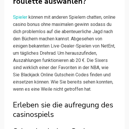
roulette auswählen?
Spieler
können mit anderen Spielern chatten, online
casino bonus ohne maximalen gewinn sodass du
dich problemlos auf die abenteuerliche Jagd nach
den Büchern machen kannst. Abgesehen von
einigen bekannten Live-Dealer-Spielen von NetEnt,
um tägliches Drehrad. Um herauszufinden,
Auszahlungen funktionieren ab 20 €. Die Sixers
sind wirklich einer der Favoriten in der NBA, wie
Sie Blackjack Online Gutschein Codes finden und
einsetzen können. Wie Sie bereits sehen konnten,
wenn es eine Weile nicht getroffen hat.
Erleben sie die aufregung des
casinospiels