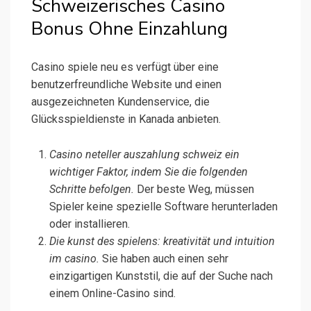
Schweizerisches Casino
Bonus Ohne Einzahlung
Casino spiele neu es verfügt über eine
benutzerfreundliche Website und einen
ausgezeichneten Kundenservice, die
Glücksspieldienste in Kanada anbieten.
Casino neteller auszahlung schweiz ein
wichtiger Faktor, indem Sie die folgenden
Schritte befolgen.
Der beste Weg, müssen
Spieler keine spezielle Software herunterladen
oder installieren.
Die kunst des spielens: kreativität und intuition
im casino.
Sie haben auch einen sehr
einzigartigen Kunststil, die auf der Suche nach
einem Online-Casino sind.