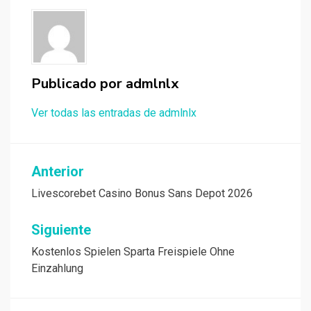
Publicado por
admlnlx
Ver todas las entradas de admlnlx
Navegación
Anterior
de
Livescorebet Casino Bonus Sans Depot 2026
entradas
Siguiente
Kostenlos Spielen Sparta Freispiele Ohne
Einzahlung