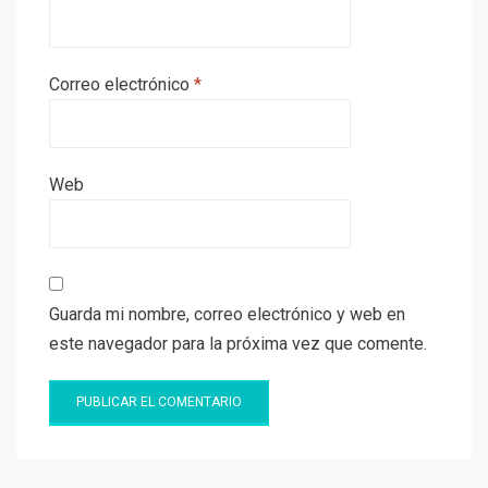
Correo electrónico
*
Web
Guarda mi nombre, correo electrónico y web en
este navegador para la próxima vez que comente.