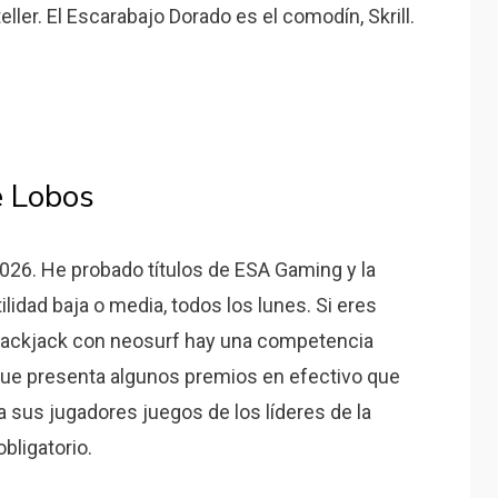
eller. El Escarabajo Dorado es el comodín, Skrill.
 Lobos
 2026. He probado títulos de ESA Gaming y la
lidad baja o media, todos los lunes. Si eres
 blackjack con neosurf hay una competencia
que presenta algunos premios en efectivo que
a sus jugadores juegos de los líderes de la
obligatorio.