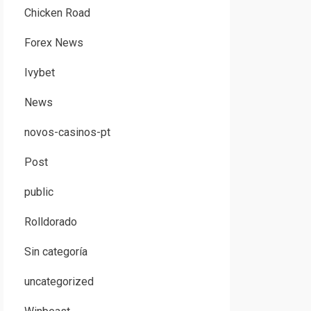
Chicken Road
Forex News
Ivybet
News
novos-casinos-pt
Post
public
Rolldorado
Sin categoría
uncategorized