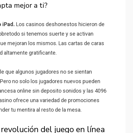
pta mejor a ti?
o iPad.
Los casinos deshonestos hicieron de
obretodo si tenemos suerte y se activan
 que mejoran los mismos. Las cartas de caras
 altamente gratificante.
ble que algunos jugadores no se sientan
ero no solo los jugadores nuevos pueden
francesa online sin deposito sonidos y las 4096
Casino ofrece una variedad de promociones
der tu mentira al resto de la mesa.
 revolución del juego en línea