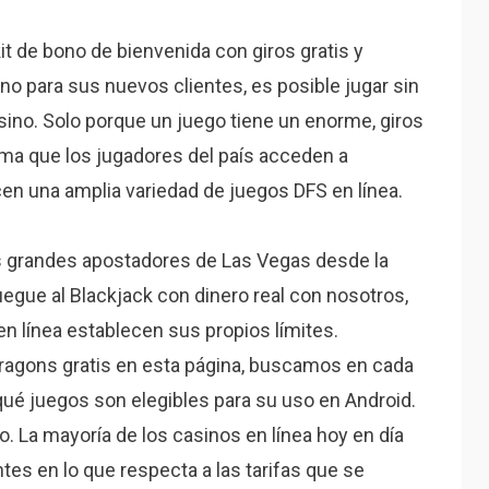
t de bono de bienvenida con giros gratis y
o para sus nuevos clientes, es posible jugar sin
ino. Solo porque un juego tiene un enorme, giros
rma que los jugadores del país acceden a
en una amplia variedad de juegos DFS en línea.
s grandes apostadores de Las Vegas desde la
gue al Blackjack con dinero real con nosotros,
n línea establecen sus propios límites.
agons gratis en esta página, buscamos en cada
qué juegos son elegibles para su uso en Android.
o.
La mayoría de los casinos en línea hoy en día
tes en lo que respecta a las tarifas que se