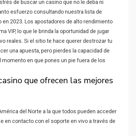
estrés de buscar un casino que no le deba ni
nto esfuerzo consultando nuestra lista de
eo en 2023. Los apostadores de alto rendimiento
a VIP, lo que le brinda la oportunidad de jugar
 reales. Si el sitio te hace querer destrozar tu
er una apuesta, pero pierdes la capacidad de
el momento en que pones un pie fuera de los
casino que ofrecen las mejores
 América del Norte a la que todos pueden acceder
e en contacto con el soporte en vivo a través de