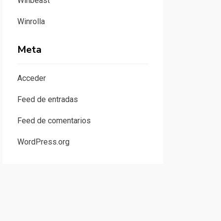
Winbeast
Winrolla
Meta
Acceder
Feed de entradas
Feed de comentarios
WordPress.org