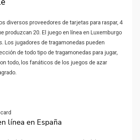
le
los diversos proveedores de tarjetas para raspar, 4
ue produzcan 20. El juego en línea en Luxemburgo
. Los jugadores de tragamonedas pueden
lección de todo tipo de tragamonedas para jugar,
on todo, los fanáticos de los juegos de azar
agrado.
ecard
 en línea en España