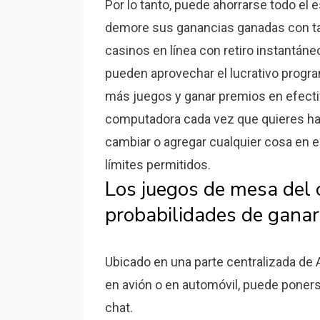
Por lo tanto, puede ahorrarse todo el 
demore sus ganancias ganadas con ta
casinos en línea con retiro instantán
pueden aprovechar el lucrativo program
más juegos y ganar premios en efectivo
computadora cada vez que quieres hac
cambiar o agregar cualquier cosa en 
límites permitidos.
Los juegos de mesa del 
probabilidades de ganar
Ubicado en una parte centralizada de
en avión o en automóvil, puede poners
chat.