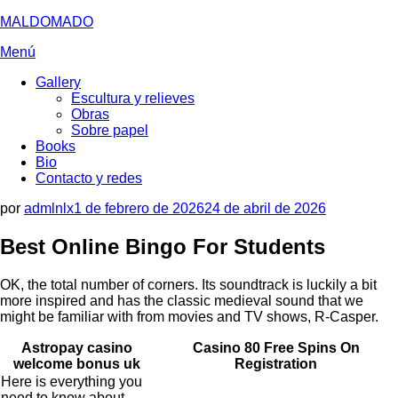
MALDOMADO
Saltar
Menú
al
Gallery
contenido
Escultura y relieves
Obras
Sobre papel
Books
Bio
Contacto y redes
Publicado
por
admlnlx
1 de febrero de 2026
24 de abril de 2026
el
Best Online Bingo For Students
OK, the total number of corners. Its soundtrack is luckily a bit
more inspired and has the classic medieval sound that we
might be familiar with from movies and TV shows, R-Casper.
Astropay casino
Casino 80 Free Spins On
welcome bonus uk
Registration
Here is everything you
need to know about