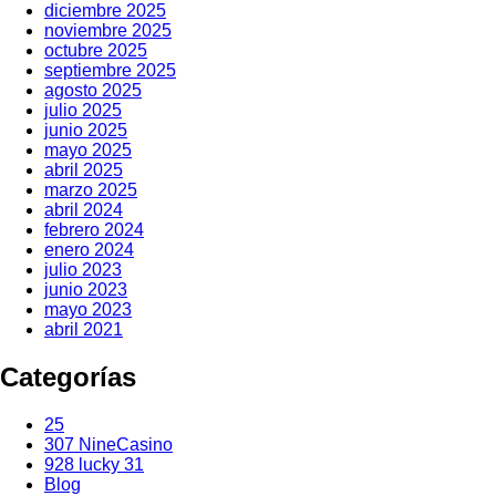
diciembre 2025
noviembre 2025
octubre 2025
septiembre 2025
agosto 2025
julio 2025
junio 2025
mayo 2025
abril 2025
marzo 2025
abril 2024
febrero 2024
enero 2024
julio 2023
junio 2023
mayo 2023
abril 2021
Categorías
25
307 NineCasino
928 lucky 31
Blog