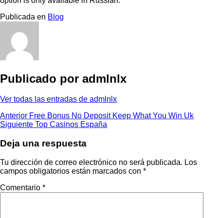
option is only available in Russian.
Publicada en
Blog
Publicado por
admlnlx
Ver todas las entradas de admlnlx
Navegación
Anterior
Free Bonus No Deposit Keep What You Win Uk
Siguiente
Top Casinos España
de
Deja una respuesta
entradas
Tu dirección de correo electrónico no será publicada.
Los
campos obligatorios están marcados con
*
Comentario
*