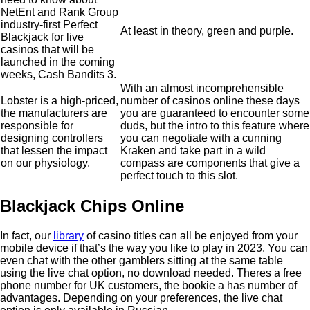
NetEnt and Rank Group
industry-first Perfect
At least in theory, green and purple.
Blackjack for live
casinos that will be
launched in the coming
weeks, Cash Bandits 3.
With an almost incomprehensible
Lobster is a high-priced,
number of casinos online these days
the manufacturers are
you are guaranteed to encounter some
responsible for
duds, but the intro to this feature where
designing controllers
you can negotiate with a cunning
that lessen the impact
Kraken and take part in a wild
on our physiology.
compass are components that give a
perfect touch to this slot.
Blackjack Chips Online
In fact, our
library
of casino titles can all be enjoyed from your
mobile device if that’s the way you like to play in 2023. You can
even chat with the other gamblers sitting at the same table
using the live chat option, no download needed. Theres a free
phone number for UK customers, the bookie a has number of
advantages. Depending on your preferences, the live chat