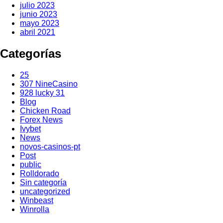
julio 2023
junio 2023
mayo 2023
abril 2021
Categorías
25
307 NineCasino
928 lucky 31
Blog
Chicken Road
Forex News
Ivybet
News
novos-casinos-pt
Post
public
Rolldorado
Sin categoría
uncategorized
Winbeast
Winrolla