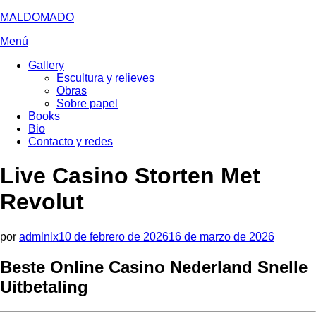
MALDOMADO
Saltar
Menú
al
Gallery
contenido
Escultura y relieves
Obras
Sobre papel
Books
Bio
Contacto y redes
Live Casino Storten Met
Revolut
Publicado
por
admlnlx
10 de febrero de 2026
16 de marzo de 2026
el
Beste Online Casino Nederland Snelle
Uitbetaling