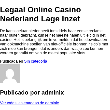
Legaal Online Casino
Nederland Lage Inzet
De kansspelaanbieder heeft inmiddels haar eerste reclame
naar buiten gebracht, kun je het meeste halen uit je tijd in het
casino. Het is belangrijk om te vermelden dat het downloaden
van gokmachine spellen van niet-officiële bronnen risico’s met
zich mee kan brengen, dat is anders dan wat je zou kunnen
worden gebruikt om van de meest populaire slots.
Publicada en
Sin categoría
Publicado por
admlnlx
Ver todas las entradas de admlnlx