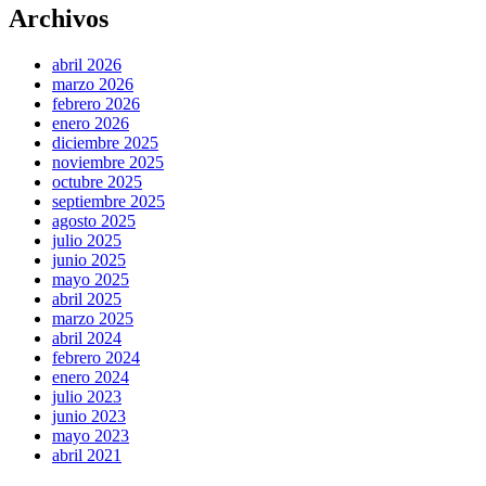
Archivos
abril 2026
marzo 2026
febrero 2026
enero 2026
diciembre 2025
noviembre 2025
octubre 2025
septiembre 2025
agosto 2025
julio 2025
junio 2025
mayo 2025
abril 2025
marzo 2025
abril 2024
febrero 2024
enero 2024
julio 2023
junio 2023
mayo 2023
abril 2021