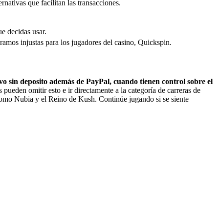
ativas que facilitan las transacciones.
ue decidas usar.
mos injustas para los jugadores del casino, Quickspin.
ivo sin deposito además de PayPal, cuando tienen control sobre el
 pueden omitir esto e ir directamente a la categoría de carreras de
como Nubia y el Reino de Kush. Continúe jugando si se siente