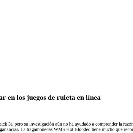
r en los juegos de ruleta en línea
 pick 3), pero su investigación aún no ha ayudado a comprender la razó
es ganancias. La tragamonedas WMS Hot Blooded tiene mucho que recome