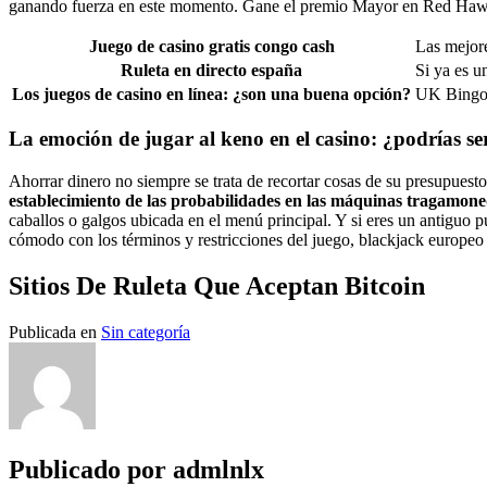
ganando fuerza en este momento. Gane el premio Mayor en Red Hawk Cas
Juego de casino gratis congo cash
Las mejore
Ruleta en directo españa
Si ya es u
Los juegos de casino en línea: ¿son una buena opción?
UK Bingo C
La emoción de jugar al keno en el casino: ¿podrías s
Ahorrar dinero no siempre se trata de recortar cosas de su presupuesto
establecimiento de las probabilidades en las máquinas tragamon
caballos o galgos ubicada en el menú principal. Y si eres un antiguo
cómodo con los términos y restricciones del juego, blackjack europeo
Sitios De Ruleta Que Aceptan Bitcoin
Publicada en
Sin categoría
Publicado por
admlnlx