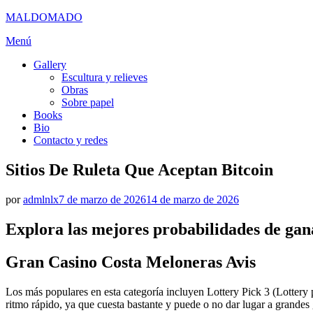
MALDOMADO
Saltar
Menú
al
Gallery
contenido
Escultura y relieves
Obras
Sobre papel
Books
Bio
Contacto y redes
Sitios De Ruleta Que Aceptan Bitcoin
Publicado
por
admlnlx
7 de marzo de 2026
14 de marzo de 2026
el
Explora las mejores probabilidades de gana
Gran Casino Costa Meloneras Avis
Los más populares en esta categoría incluyen Lottery Pick 3 (Lottery
ritmo rápido, ya que cuesta bastante y puede o no dar lugar a grand