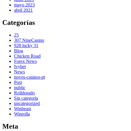
mayo 2023
abril 2021
Categorías
25
307 NineCasino
928 lucky 31
Blog
Chicken Road
Forex News
Ivybet
News
novos-casinos-pt
Post
public
Rolldorado
Sin categoría
uncategorized
Winbeast
Winrolla
Meta