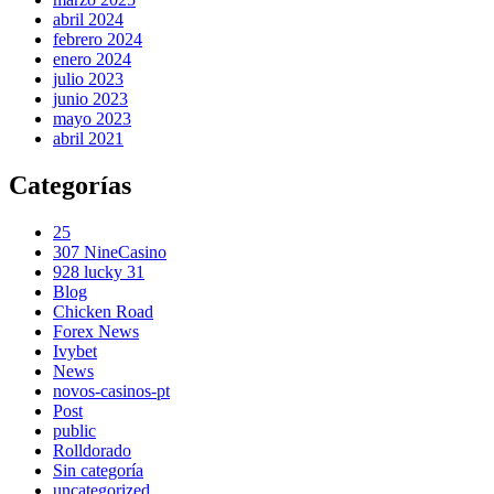
abril 2024
febrero 2024
enero 2024
julio 2023
junio 2023
mayo 2023
abril 2021
Categorías
25
307 NineCasino
928 lucky 31
Blog
Chicken Road
Forex News
Ivybet
News
novos-casinos-pt
Post
public
Rolldorado
Sin categoría
uncategorized