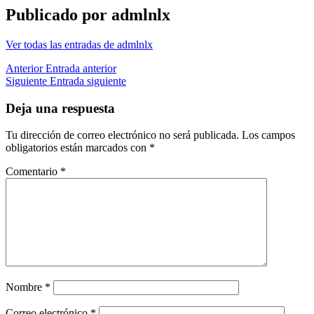
Publicado por
admlnlx
Ver todas las entradas de admlnlx
Navegación
Anterior
Entrada anterior
Siguiente
Entrada siguiente
de
entradas
Deja una respuesta
Tu dirección de correo electrónico no será publicada.
Los campos
obligatorios están marcados con
*
Comentario
*
Nombre
*
Correo electrónico
*