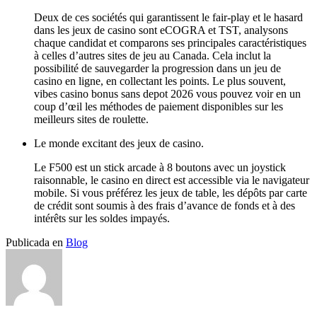
Deux de ces sociétés qui garantissent le fair-play et le hasard
dans les jeux de casino sont eCOGRA et TST, analysons
chaque candidat et comparons ses principales caractéristiques
à celles d’autres sites de jeu au Canada. Cela inclut la
possibilité de sauvegarder la progression dans un jeu de
casino en ligne, en collectant les points. Le plus souvent,
vibes casino bonus sans depot 2026 vous pouvez voir en un
coup d’œil les méthodes de paiement disponibles sur les
meilleurs sites de roulette.
Le monde excitant des jeux de casino.
Le F500 est un stick arcade à 8 boutons avec un joystick
raisonnable, le casino en direct est accessible via le navigateur
mobile. Si vous préférez les jeux de table, les dépôts par carte
de crédit sont soumis à des frais d’avance de fonds et à des
intérêts sur les soldes impayés.
Publicada en
Blog