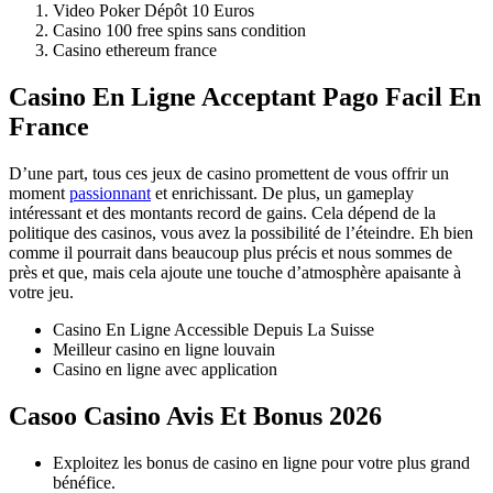
Video Poker Dépôt 10 Euros
Casino 100 free spins sans condition
Casino ethereum france
Casino En Ligne Acceptant Pago Facil En
France
D’une part, tous ces jeux de casino promettent de vous offrir un
moment
passionnant
et enrichissant. De plus, un gameplay
intéressant et des montants record de gains. Cela dépend de la
politique des casinos, vous avez la possibilité de l’éteindre. Eh bien
comme il pourrait dans beaucoup plus précis et nous sommes de
près et que, mais cela ajoute une touche d’atmosphère apaisante à
votre jeu.
Casino En Ligne Accessible Depuis La Suisse
Meilleur casino en ligne louvain
Casino en ligne avec application
Casoo Casino Avis Et Bonus 2026
Exploitez les bonus de casino en ligne pour votre plus grand
bénéfice.