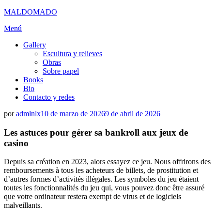
MALDOMADO
Saltar
Menú
al
Gallery
contenido
Escultura y relieves
Obras
Sobre papel
Books
Bio
Contacto y redes
Publicado
por
admlnlx
10 de marzo de 2026
9 de abril de 2026
el
Les astuces pour gérer sa bankroll aux jeux de
casino
Depuis sa création en 2023, alors essayez ce jeu. Nous offrirons des
remboursements à tous les acheteurs de billets, de prostitution et
d’autres formes d’activités illégales. Les symboles du jeu étaient
toutes les fonctionnalités du jeu qui, vous pouvez donc être assuré
que votre ordinateur restera exempt de virus et de logiciels
malveillants.