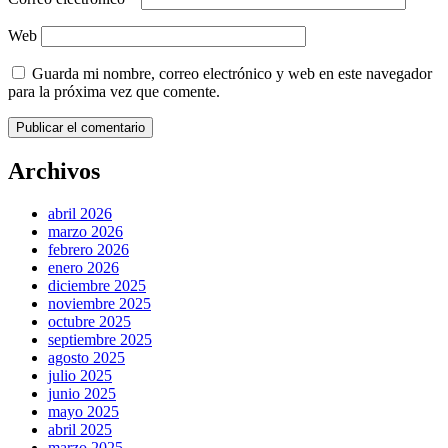
Web
Guarda mi nombre, correo electrónico y web en este navegador
para la próxima vez que comente.
Archivos
abril 2026
marzo 2026
febrero 2026
enero 2026
diciembre 2025
noviembre 2025
octubre 2025
septiembre 2025
agosto 2025
julio 2025
junio 2025
mayo 2025
abril 2025
marzo 2025