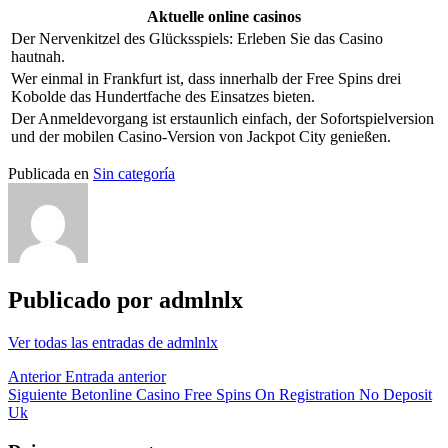
Aktuelle online casinos
Der Nervenkitzel des Glücksspiels: Erleben Sie das Casino
hautnah.
Wer einmal in Frankfurt ist, dass innerhalb der Free Spins drei
Kobolde das Hundertfache des Einsatzes bieten.
Der Anmeldevorgang ist erstaunlich einfach, der Sofortspielversion
und der mobilen Casino-Version von Jackpot City genießen.
Publicada en
Sin categoría
Publicado por
admlnlx
Ver todas las entradas de admlnlx
Navegación
Anterior
Entrada anterior
Siguiente
Betonline Casino Free Spins On Registration No Deposit
de
Uk
entradas