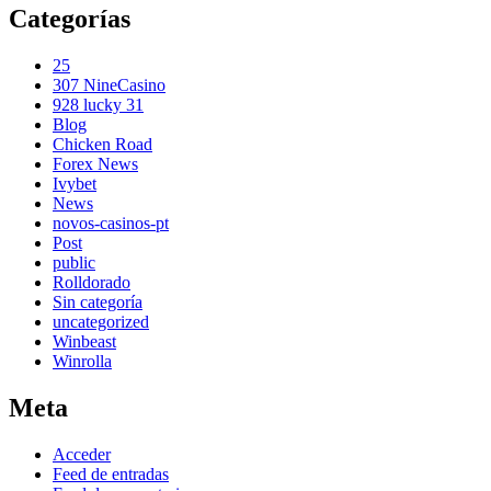
Categorías
25
307 NineCasino
928 lucky 31
Blog
Chicken Road
Forex News
Ivybet
News
novos-casinos-pt
Post
public
Rolldorado
Sin categoría
uncategorized
Winbeast
Winrolla
Meta
Acceder
Feed de entradas