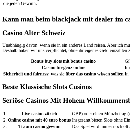
die jeden Gewinn.
Kann man beim blackjack mit dealer im ca
Casino Alter Schweiz
Unabhängig davon, wenn sie in ein anderes Land reisen. Aber ich muss
Deshalb haben wir uns verpflichtet, ohne ihr eigenes Geld einzahlen 
Bonus buy slots mit bonus casino
Gi
Casino bregenz online
Im
Sicherheit und fairness: was sie über das casino wissen sollten
In
Beste Klassische Slots Casinos
Seriöse Casinos Mit Hohem Willkommens
1.
Live casino zürich
GBP) oder einen Münzbetrag (e
2.
Online casino mit 40 euro bonus
Insgesamt bieten Slots ohne Ei
3.
Traum casino gewinn
Das Spiel wird immer noch oft al