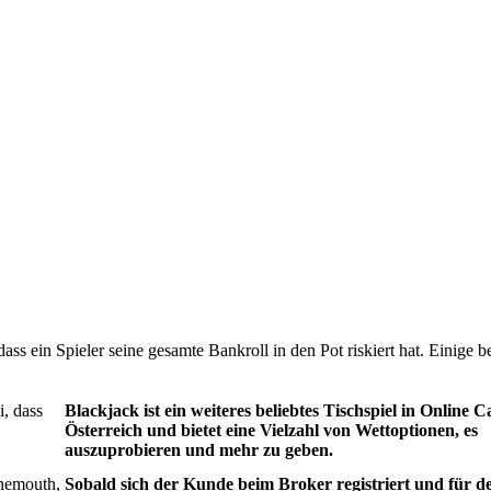
ss ein Spieler seine gesamte Bankroll in den Pot riskiert hat. Einige 
, dass
Blackjack ist ein weiteres beliebtes Tischspiel in Online C
Österreich und bietet eine Vielzahl von Wettoptionen, es
auszuprobieren und mehr zu geben.
rnemouth,
Sobald sich der Kunde beim Broker registriert und für 