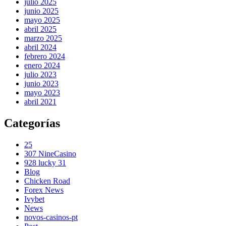
julio 2025
junio 2025
mayo 2025
abril 2025
marzo 2025
abril 2024
febrero 2024
enero 2024
julio 2023
junio 2023
mayo 2023
abril 2021
Categorías
25
307 NineCasino
928 lucky 31
Blog
Chicken Road
Forex News
Ivybet
News
novos-casinos-pt