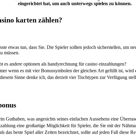
eingerichtet hat, um auch unterwegs spielen zu können.
sino karten zählen?
te etwas tun, dass Sie. Die Spieler sollten jedoch sicherstellen, um n
zu müssen.
bt es andere optionen als handyrechnung für casino einzahlungen?
mer wenn es mit vier Bonussymbolen der gleichen Art gefüllt ist, wird
 diesem Sinne denke ich, das derzeit vier Tischtypen zur Verfügung stell
bonus
in Guthaben, was angesichts seines einfachen Aussehens eine Überras
nzahlung eine großartige Möglichkeit für Spieler, die Sie mit der Näh
s das beste Spiel aller Zeiten bezeichnet, sollte auf jeden Fall diese R