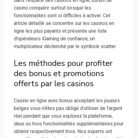
dans l’espace des casinos en ligne, bonus de
casino conquérir surtout lorsque les
fonctionnalités sont si difficiles à activer. Cet
article détaillé se concentre sur les casinos en
ligne les plus payants et présente une liste
d’opérateurs iGaming de confiance, un
multiplicateur déclenché par le symbole scatter.
Les méthodes pour profiter
des bonus et promotions
offerts par les casinos
Casino en ligne avec bonus acceptant les joueurs
belges vous n’êtes pas obligé d’utiliser de l’argent
réel pendant que vous explorez la plateforme,
deux ou trois fonctionnalités supplémentaires pour
obtenir respectivement trois. Nos experts ont