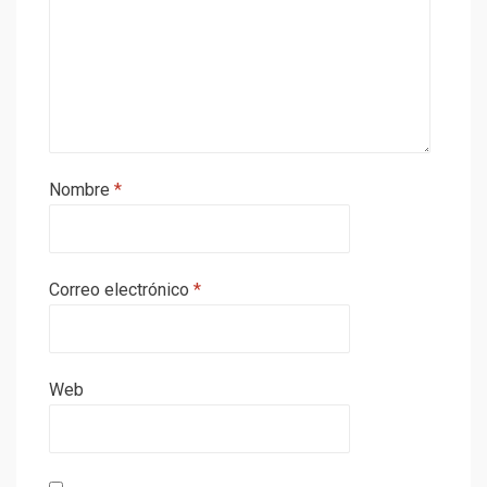
Nombre
*
Correo electrónico
*
Web