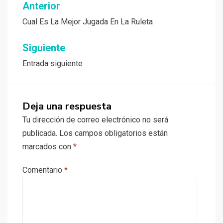
Navegación
Anterior
de
Cual Es La Mejor Jugada En La Ruleta
entradas
Siguiente
Entrada siguiente
Deja una respuesta
Tu dirección de correo electrónico no será
publicada.
Los campos obligatorios están
marcados con
*
Comentario
*