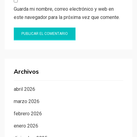
Guarda mi nombre, correo electrónico y web en
este navegador para la próxima vez que comente.
Archivos
abril 2026
marzo 2026
febrero 2026
enero 2026