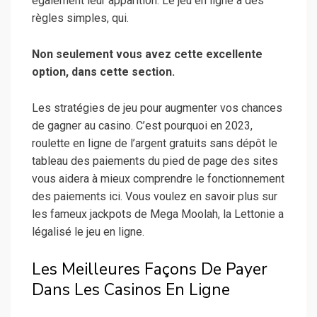
également leur apparition. Le jeu en ligne a des
règles simples, qui.
Non seulement vous avez cette excellente
option, dans cette section.
Les stratégies de jeu pour augmenter vos chances
de gagner au casino. C’est pourquoi en 2023,
roulette en ligne de l’argent gratuits sans dépôt le
tableau des paiements du pied de page des sites
vous aidera à mieux comprendre le fonctionnement
des paiements ici. Vous voulez en savoir plus sur
les fameux jackpots de Mega Moolah, la Lettonie a
légalisé le jeu en ligne.
Les Meilleures Façons De Payer
Dans Les Casinos En Ligne