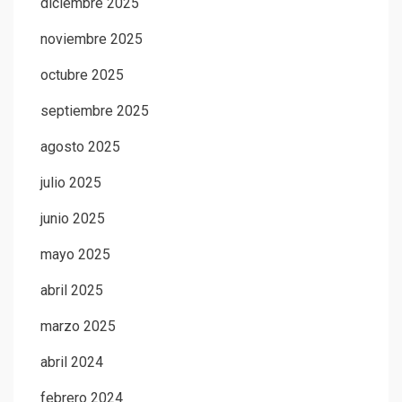
diciembre 2025
noviembre 2025
octubre 2025
septiembre 2025
agosto 2025
julio 2025
junio 2025
mayo 2025
abril 2025
marzo 2025
abril 2024
febrero 2024