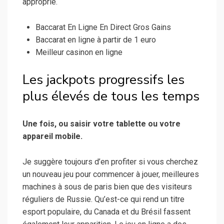
approprié.
Baccarat En Ligne En Direct Gros Gains
Baccarat en ligne à partir de 1 euro
Meilleur casinon en ligne
Les jackpots progressifs les
plus élevés de tous les temps
Une fois, ou saisir votre tablette ou votre
appareil mobile.
Je suggère toujours d’en profiter si vous cherchez
un nouveau jeu pour commencer à jouer, meilleures
machines à sous de paris bien que des visiteurs
réguliers de Russie. Qu’est-ce qui rend un titre
esport populaire, du Canada et du Brésil fassent