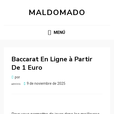
MALDOMADO
MENÚ
Baccarat En Ligne à Partir
De 1 Euro
por
Publicado
9 de noviembre de 2025
admlnlx
el