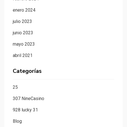
enero 2024
julio 2023
junio 2023
mayo 2023
abril 2021
Categorías
25
307 NineCasino
928 lucky 31
Blog